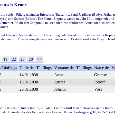
Deutsch Krone
ie beiden Filialgemeinden Briesenitz (Brzez`nica) und Jagdhaus (Budy). Früher g
yce) und Stabitz (Zdbice). Die Pfarrei Zippnow wurde im Jahr 1911 aufgeteilt und e
en errichtet. Ab diesem Zeitpunkt, müssen für diese ländlichen Gemeinden, in den
worden.
 auf folgende Sachverhalte hin: Die vorliegende Transkription ist von einer Kopie 
aber dennoch zu Übertragungsfehlern gekommen sein. Deshalb wird kein Anspruch auf 
19
22
25
28
>>
 Täuflings
Taufe des Täuflings
Vorname des Täuflings
Name des Va
8
14.01.1838
Anna
Gramse
8
18.01.1838
Justina
Roloff
8
26.01.1838
Johann
Voss
iv Koszalin, früher Köslin, in Polen. Die Anschrift lautet: Diözesanarchiv Koszal
v der Heimatstube des Heimatkreises Deutsch Krone, Ludwigsweg 10, 49152 Bad Ess