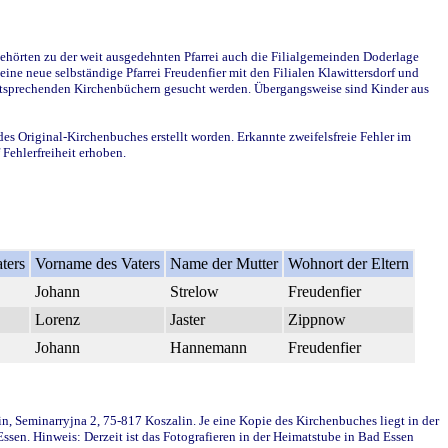
ehörten zu der weit ausgedehnten Pfarrei auch die Filialgemeinden Doderlage
ine neue selbständige Pfarrei Freudenfier mit den Filialen Klawittersdorf und
 entsprechenden Kirchenbüchern gesucht werden. Übergangsweise sind Kinder aus
des Original-Kirchenbuches erstellt worden. Erkannte zweifelsfreie Fehler im
Fehlerfreiheit erhoben.
ters
Vorname des Vaters
Name der Mutter
Wohnort der Eltern
Johann
Strelow
Freudenfier
Lorenz
Jaster
Zippnow
Johann
Hannemann
Freudenfier
in, Seminarryjna 2, 75-817 Koszalin. Je eine Kopie des Kirchenbuches liegt in der
en. Hinweis: Derzeit ist das Fotografieren in der Heimatstube in Bad Essen