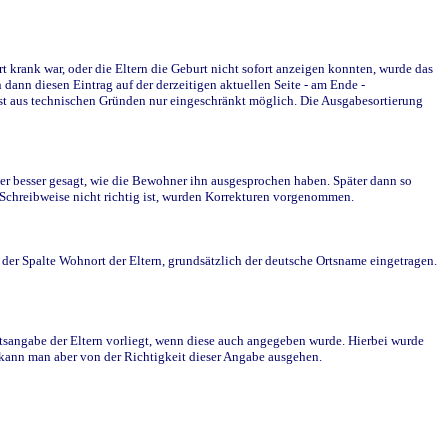
krank war, oder die Eltern die Geburt nicht sofort anzeigen konnten, wurde das
ann diesen Eintrag auf der derzeitigen aktuellen Seite - am Ende -
st aus technischen Gründen nur eingeschränkt möglich. Die Ausgabesortierung
r besser gesagt, wie die Bewohner ihn ausgesprochen haben. Später dann so
e Schreibweise nicht richtig ist, wurden Korrekturen vorgenommen.
r Spalte Wohnort der Eltern, grundsätzlich der deutsche Ortsname eingetragen.
rtsangabe der Eltern vorliegt, wenn diese auch angegeben wurde. Hierbei wurde
d kann man aber von der Richtigkeit dieser Angabe ausgehen.