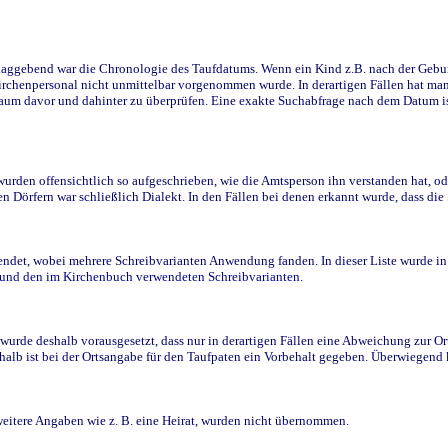
ggebend war die Chronologie des Taufdatums. Wenn ein Kind z.B. nach der Geburt 
rchenpersonal nicht unmittelbar vorgenommen wurde. In derartigen Fällen hat man d
raum davor und dahinter zu überprüfen. Eine exakte Suchabfrage nach dem Datum i
den offensichtlich so aufgeschrieben, wie die Amtsperson ihn verstanden hat, ode
n Dörfern war schließlich Dialekt. In den Fällen bei denen erkannt wurde, dass di
t, wobei mehrere Schreibvarianten Anwendung fanden. In dieser Liste wurde in de
n und den im Kirchenbuch verwendeten Schreibvarianten.
wurde deshalb vorausgesetzt, dass nur in derartigen Fällen eine Abweichung zur O
eshalb ist bei der Ortsangabe für den Taufpaten ein Vorbehalt gegeben. Überwiegen
weitere Angaben wie z. B. eine Heirat, wurden nicht übernommen.