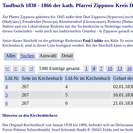
Taufbuch 1838 - 1866 der kath. Pfarrei Zippnow Kreis 
Zur Pfarrei Zippnow gehörten bis 1945 außer dem Dorf Zippnow (Sypnywo) noch d
(Dudylany), Freudenfier (Szwecja), Klawittersdorf (Glowaczewo), Rederitz (Nadarz
Stabitz und ein Lokalvikariat Rederitz mit der Tochterkirche in Doderlage wurd
diesen Gemeinden - wohl noch aus traditionellen Gründen - in Zippnow getauft 
Autor dieser Abschrift ist der gebürtige Rederitzer
Paul Lüdtke
aus Köln. Er weist
Kirchenbuch, sind in dieser Liste korrigiert worden. Bei der Abschrift kann es 
Alles
Suchen
Auswahl
Detail
|<
<
>
>|
3380 Einträge gesamt:
1
4
7
10
13
16
Lfd-Nr
Seite im Kirchenbuch
Lfd-Nr im Kirchenbuch
Geburt des
4
267
4
02.01.183
5
267
5
16.01.183
6
267
6
21.01.183
Hinweise zu den Kirchenbüchern
Das Original-Kirchenbuch von Januar 1838 bis 1866, befindet sich im Diözesanarch
Freien Prälatur Schneidemühl, Josef-Schwank-Straße 8, 36043 Fulda und im Archi