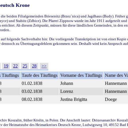
Deutsch Krone
ie beiden Filialgemeinden Briesenitz (Brzez`nica) und Jagdhaus (Budy). Früher g
yce) und Stabitz (Zdbice). Die Pfarrei Zippnow wurde im Jahr 1911 aufgeteilt und e
en errichtet. Ab diesem Zeitpunkt, müssen für diese ländlichen Gemeinden, in den
worden.
 auf folgende Sachverhalte hin: Die vorliegende Transkription ist von einer Kopie 
aber dennoch zu Übertragungsfehlern gekommen sein. Deshalb wird kein Anspruch auf 
19
22
25
28
>>
 Täuflings
Taufe des Täuflings
Vorname des Täuflings
Name des Va
8
01.02.1838
Johann
Hannemann
8
03.02.1838
Lorenz
Hannemann
8
08.02.1838
Justina Brigitta
Doege
iv Koszalin, früher Köslin, in Polen. Die Anschrift lautet: Diözesanarchiv Koszal
v der Heimatstube des Heimatkreises Deutsch Krone, Ludwigsweg 10, 49152 Bad Ess