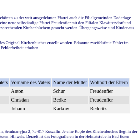
ehörten zu der weit ausgedehnten Pfarrei auch die Filialgemeinden Doderlage
ine neue selbständige Pfarrei Freudenfier mit den Filialen Klawittersdorf und
 entsprechenden Kirchenbüchern gesucht werden. Übergangsweise sind Kinder aus
des Original-Kirchenbuches erstellt worden. Erkannte zweifelsfreie Fehler im
Fehlerfreiheit erhoben.
ters
Vorname des Vaters
Name der Mutter
Wohnort der Eltern
Anton
Schur
Freudenfier
Christian
Bedke
Freudenfier
Johann
Karkow
Rederitz
in, Seminarryjna 2, 75-817 Koszalin. Je eine Kopie des Kirchenbuches liegt in der
en. Hinweis: Derzeit ist das Fotografieren in der Heimatstube in Bad Essen