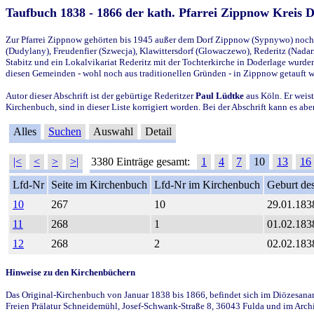
Taufbuch 1838 - 1866 der kath. Pfarrei Zippnow Kreis 
Zur Pfarrei Zippnow gehörten bis 1945 außer dem Dorf Zippnow (Sypnywo) noch d
(Dudylany), Freudenfier (Szwecja), Klawittersdorf (Glowaczewo), Rederitz (Nadarz
Stabitz und ein Lokalvikariat Rederitz mit der Tochterkirche in Doderlage wurd
diesen Gemeinden - wohl noch aus traditionellen Gründen - in Zippnow getauft 
Autor dieser Abschrift ist der gebürtige Rederitzer
Paul Lüdtke
aus Köln. Er weist
Kirchenbuch, sind in dieser Liste korrigiert worden. Bei der Abschrift kann es 
Alles
Suchen
Auswahl
Detail
|<
<
>
>|
3380 Einträge gesamt:
1
4
7
10
13
16
Lfd-Nr
Seite im Kirchenbuch
Lfd-Nr im Kirchenbuch
Geburt des
10
267
10
29.01.183
11
268
1
01.02.183
12
268
2
02.02.183
Hinweise zu den Kirchenbüchern
Das Original-Kirchenbuch von Januar 1838 bis 1866, befindet sich im Diözesanarch
Freien Prälatur Schneidemühl, Josef-Schwank-Straße 8, 36043 Fulda und im Archi