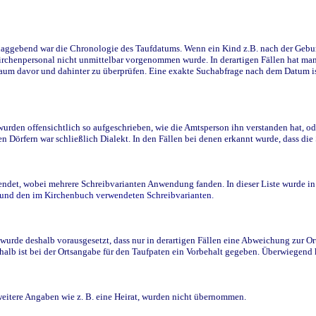
ggebend war die Chronologie des Taufdatums. Wenn ein Kind z.B. nach der Geburt 
rchenpersonal nicht unmittelbar vorgenommen wurde. In derartigen Fällen hat man d
raum davor und dahinter zu überprüfen. Eine exakte Suchabfrage nach dem Datum i
den offensichtlich so aufgeschrieben, wie die Amtsperson ihn verstanden hat, ode
n Dörfern war schließlich Dialekt. In den Fällen bei denen erkannt wurde, dass di
t, wobei mehrere Schreibvarianten Anwendung fanden. In dieser Liste wurde in de
n und den im Kirchenbuch verwendeten Schreibvarianten.
wurde deshalb vorausgesetzt, dass nur in derartigen Fällen eine Abweichung zur O
eshalb ist bei der Ortsangabe für den Taufpaten ein Vorbehalt gegeben. Überwiegen
weitere Angaben wie z. B. eine Heirat, wurden nicht übernommen.