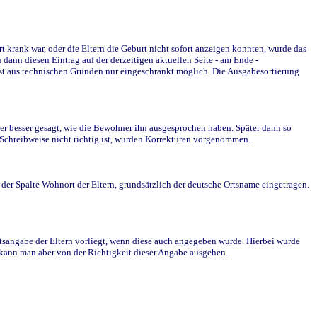
krank war, oder die Eltern die Geburt nicht sofort anzeigen konnten, wurde das
ann diesen Eintrag auf der derzeitigen aktuellen Seite - am Ende -
st aus technischen Gründen nur eingeschränkt möglich. Die Ausgabesortierung
r besser gesagt, wie die Bewohner ihn ausgesprochen haben. Später dann so
e Schreibweise nicht richtig ist, wurden Korrekturen vorgenommen.
r Spalte Wohnort der Eltern, grundsätzlich der deutsche Ortsname eingetragen.
rtsangabe der Eltern vorliegt, wenn diese auch angegeben wurde. Hierbei wurde
d kann man aber von der Richtigkeit dieser Angabe ausgehen.