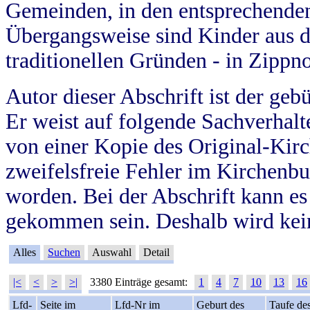
Gemeinden, in den entsprechende
Übergangsweise sind Kinder aus 
traditionellen Gründen - in Zippn
Autor dieser Abschrift ist der geb
Er weist auf folgende Sachverhalte
von einer Kopie des Original-Kirc
zweifelsfreie Fehler im Kirchenbuc
worden. Bei der Abschrift kann e
gekommen sein. Deshalb wird kein
Alles
Suchen
Auswahl
Detail
|<
<
>
>|
3380 Einträge gesamt:
1
4
7
10
13
16
Lfd-
Seite im
Lfd-Nr im
Geburt des
Taufe de