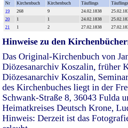
Nr
Kirchenbuch
Kirchenbuch
Täuflings
Täufling
19
268
9
24.02.1838
25.02.18
20
1
1
24.02.1838
25.02.18
21
1
2
27.02.1838
27.02.18
Hinweise zu den Kirchenbücher
Das Original-Kirchenbuch von Jan
Diözesanarchiv Koszalin, früher Kö
Diözesanarchiv Koszalin, Seminar
des Kirchenbuches liegt in der Fr
Schwank-Straße 8, 36043 Fulda u
Heimatkreises Deutsch Krone, Lu
Hinweis: Derzeit ist das Fotograf