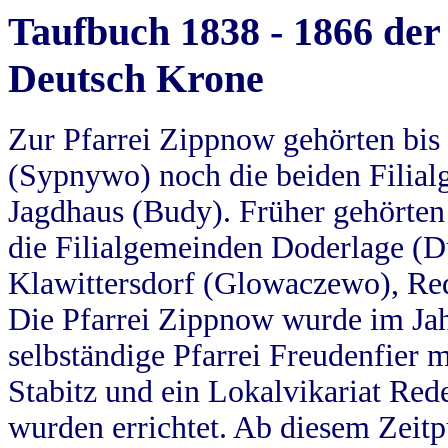
Taufbuch 1838 - 1866 der
Deutsch Krone
Zur Pfarrei Zippnow gehörten bi
(Sypnywo) noch die beiden Filial
Jagdhaus (Budy). Früher gehörten 
die Filialgemeinden Doderlage (D
Klawittersdorf (Glowaczewo), Red
Die Pfarrei Zippnow wurde im Jah
selbständige Pfarrei Freudenfier m
Stabitz und ein Lokalvikariat Red
wurden errichtet. Ab diesem Zeitp