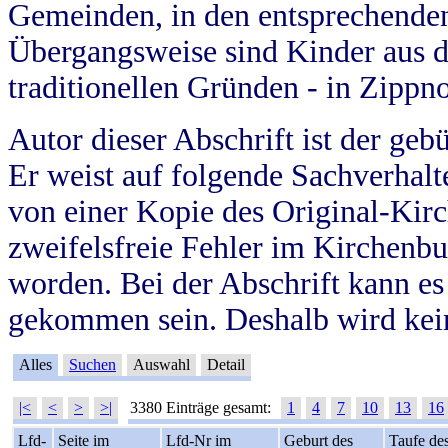
Gemeinden, in den entsprechende
Übergangsweise sind Kinder aus 
traditionellen Gründen - in Zippn
Autor dieser Abschrift ist der geb
Er weist auf folgende Sachverhalte
von einer Kopie des Original-Kirc
zweifelsfreie Fehler im Kirchenbuc
worden. Bei der Abschrift kann e
gekommen sein. Deshalb wird kein
Alles
Suchen
Auswahl
Detail
|<
<
>
>|
3380 Einträge gesamt:
1
4
7
10
13
16
Lfd-
Seite im
Lfd-Nr im
Geburt des
Taufe de