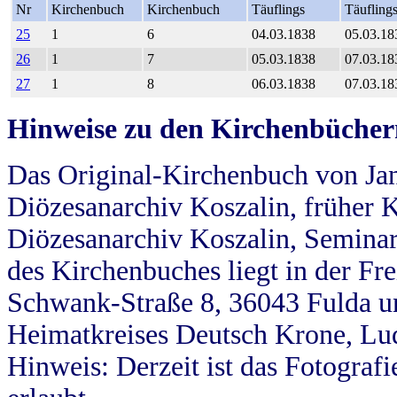
Nr
Kirchenbuch
Kirchenbuch
Täuflings
Täufling
25
1
6
04.03.1838
05.03.18
26
1
7
05.03.1838
07.03.18
27
1
8
06.03.1838
07.03.18
Hinweise zu den Kirchenbücher
Das Original-Kirchenbuch von Jan
Diözesanarchiv Koszalin, früher Kö
Diözesanarchiv Koszalin, Seminar
des Kirchenbuches liegt in der Fr
Schwank-Straße 8, 36043 Fulda u
Heimatkreises Deutsch Krone, Lu
Hinweis: Derzeit ist das Fotograf