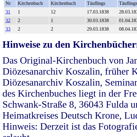
Nr
Kirchenbuch
Kirchenbuch
Täuflings
Täufling
31
1
12
17.03.1838
28.03.18
32
2
1
30.03.1838
01.04.18
33
2
2
29.03.1838
08.04.18
Hinweise zu den Kirchenbücher
Das Original-Kirchenbuch von Jan
Diözesanarchiv Koszalin, früher Kö
Diözesanarchiv Koszalin, Seminar
des Kirchenbuches liegt in der Fr
Schwank-Straße 8, 36043 Fulda u
Heimatkreises Deutsch Krone, Lu
Hinweis: Derzeit ist das Fotograf