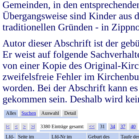
Gemeinden, in den entsprechende
Übergangsweise sind Kinder aus 
traditionellen Gründen - in Zippn
Autor dieser Abschrift ist der geb
Er weist auf folgende Sachverhalte
von einer Kopie des Original-Kirc
zweifelsfreie Fehler im Kirchenbuc
worden. Bei der Abschrift kann e
gekommen sein. Deshalb wird kein
Alles
Suchen
Auswahl
Detail
|<
<
>
>|
3380 Einträge gesamt:
<<
31
34
37
40
Lfd-
Seite im
Lfd-Nr im
Geburt des
Taufe de