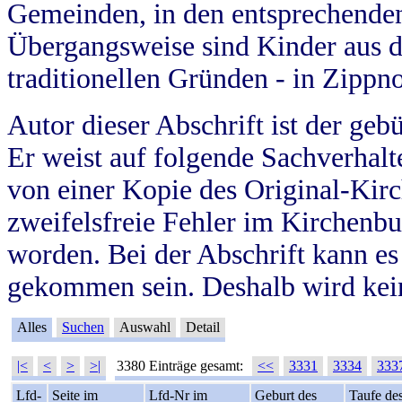
Gemeinden, in den entsprechende
Übergangsweise sind Kinder aus 
traditionellen Gründen - in Zippn
Autor dieser Abschrift ist der geb
Er weist auf folgende Sachverhalte
von einer Kopie des Original-Kirc
zweifelsfreie Fehler im Kirchenbuc
worden. Bei der Abschrift kann e
gekommen sein. Deshalb wird kein
Alles
Suchen
Auswahl
Detail
|<
<
>
>|
3380 Einträge gesamt:
<<
3331
3334
333
Lfd-
Seite im
Lfd-Nr im
Geburt des
Taufe de