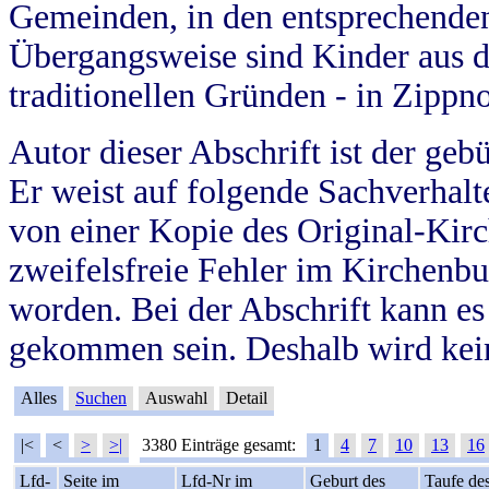
Gemeinden, in den entsprechende
Übergangsweise sind Kinder aus 
traditionellen Gründen - in Zippn
Autor dieser Abschrift ist der geb
Er weist auf folgende Sachverhalte
von einer Kopie des Original-Kirc
zweifelsfreie Fehler im Kirchenbuc
worden. Bei der Abschrift kann e
gekommen sein. Deshalb wird kein
Alles
Suchen
Auswahl
Detail
|<
<
>
>|
3380 Einträge gesamt:
1
4
7
10
13
16
Lfd-
Seite im
Lfd-Nr im
Geburt des
Taufe de