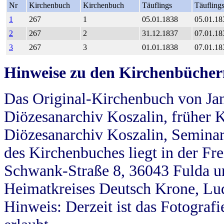
Nr
Kirchenbuch
Kirchenbuch
Täuflings
Täufling
1
267
1
05.01.1838
05.01.18
2
267
2
31.12.1837
07.01.18
3
267
3
01.01.1838
07.01.18
Hinweise zu den Kirchenbücher
Das Original-Kirchenbuch von Jan
Diözesanarchiv Koszalin, früher Kö
Diözesanarchiv Koszalin, Seminar
des Kirchenbuches liegt in der Fr
Schwank-Straße 8, 36043 Fulda u
Heimatkreises Deutsch Krone, Lu
Hinweis: Derzeit ist das Fotograf