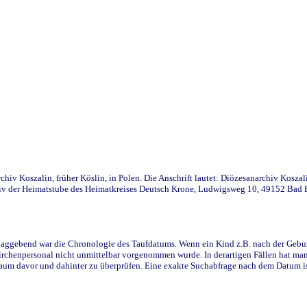
iv Koszalin, früher Köslin, in Polen. Die Anschrift lautet: Diözesanarchiv Koszal
v der Heimatstube des Heimatkreises Deutsch Krone, Ludwigsweg 10, 49152 Bad Ess
ggebend war die Chronologie des Taufdatums. Wenn ein Kind z.B. nach der Geburt 
rchenpersonal nicht unmittelbar vorgenommen wurde. In derartigen Fällen hat man d
raum davor und dahinter zu überprüfen. Eine exakte Suchabfrage nach dem Datum i