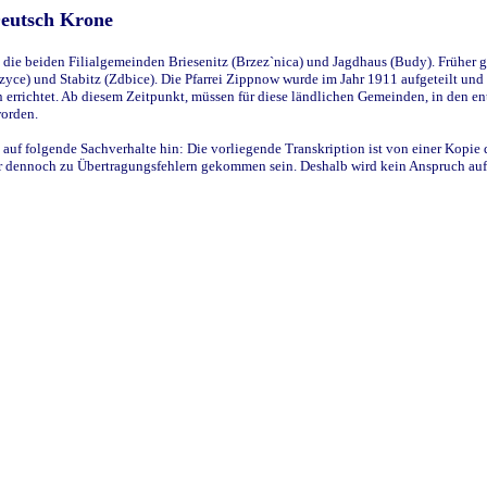
Deutsch Krone
ie beiden Filialgemeinden Briesenitz (Brzez`nica) und Jagdhaus (Budy). Früher g
yce) und Stabitz (Zdbice). Die Pfarrei Zippnow wurde im Jahr 1911 aufgeteilt und e
en errichtet. Ab diesem Zeitpunkt, müssen für diese ländlichen Gemeinden, in den
worden.
 auf folgende Sachverhalte hin: Die vorliegende Transkription ist von einer Kopie 
aber dennoch zu Übertragungsfehlern gekommen sein. Deshalb wird kein Anspruch auf 