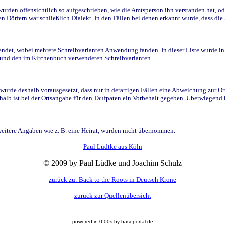
den offensichtlich so aufgeschrieben, wie die Amtsperson ihn verstanden hat, ode
n Dörfern war schließlich Dialekt. In den Fällen bei denen erkannt wurde, dass di
t, wobei mehrere Schreibvarianten Anwendung fanden. In dieser Liste wurde in de
n und den im Kirchenbuch verwendeten Schreibvarianten.
wurde deshalb vorausgesetzt, dass nur in derartigen Fällen eine Abweichung zur O
eshalb ist bei der Ortsangabe für den Taufpaten ein Vorbehalt gegeben. Überwiegen
weitere Angaben wie z. B. eine Heirat, wurden nicht übernommen.
Paul Lüdtke aus Köln
© 2009 by Paul Lüdke und Joachim Schulz
zurück zu: Back to the Roots in Deutsch Krone
zurück zur Quellenübersicht
powered in 0.00s by baseportal.de