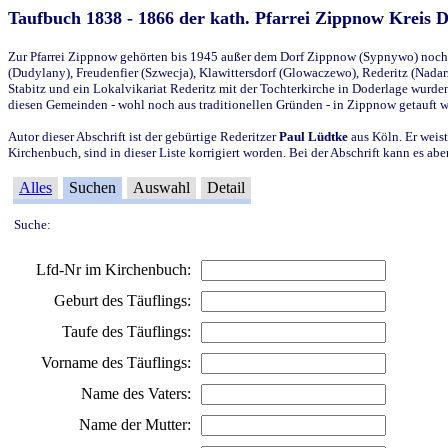
Taufbuch 1838 - 1866 der kath. Pfarrei Zippnow Kreis 
Zur Pfarrei Zippnow gehörten bis 1945 außer dem Dorf Zippnow (Sypnywo) noch d
(Dudylany), Freudenfier (Szwecja), Klawittersdorf (Glowaczewo), Rederitz (Nadarz
Stabitz und ein Lokalvikariat Rederitz mit der Tochterkirche in Doderlage wurd
diesen Gemeinden - wohl noch aus traditionellen Gründen - in Zippnow getauft 
Autor dieser Abschrift ist der gebürtige Rederitzer
Paul Lüdtke
aus Köln. Er weist
Kirchenbuch, sind in dieser Liste korrigiert worden. Bei der Abschrift kann es 
Alles
Suchen
Auswahl
Detail
Suche:
Lfd-Nr im Kirchenbuch:
Geburt des Täuflings:
Taufe des Täuflings:
Vorname des Täuflings:
Name des Vaters:
Name der Mutter: