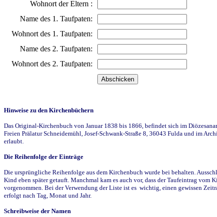
Wohnort der Eltern :
Name des 1. Taufpaten:
Wohnort des 1. Taufpaten:
Name des 2. Taufpaten:
Wohnort des 2. Taufpaten:
Hinweise zu den Kirchenbüchern
Das Original-Kirchenbuch von Januar 1838 bis 1866, befindet sich im Diözesanarch
Freien Prälatur Schneidemühl, Josef-Schwank-Straße 8, 36043 Fulda und im Archi
erlaubt.
Die Reihenfolge der Einträge
Die ursprüngliche Reihenfolge aus dem Kirchenbuch wurde bei behalten. Ausschla
Kind eben später getauft. Manchmal kam es auch vor, dass der Taufeintrag vom Ki
vorgenommen. Bei der Verwendung der Liste ist es wichtig, einen gewissen Zeit
erfolgt nach Tag, Monat und Jahr.
Schreibweise der Namen