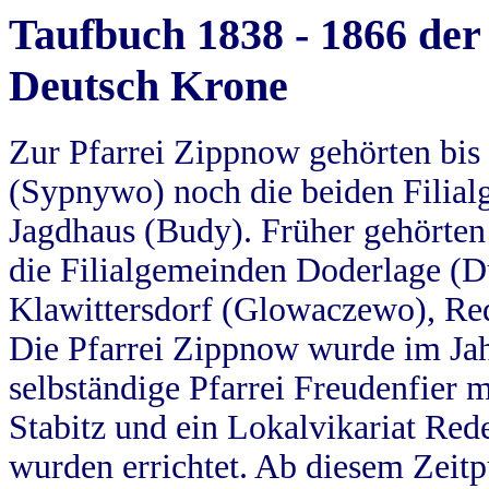
Taufbuch 1838 - 1866 der
Deutsch Krone
Zur Pfarrei Zippnow gehörten bi
(Sypnywo) noch die beiden Filial
Jagdhaus (Budy). Früher gehörten 
die Filialgemeinden Doderlage (D
Klawittersdorf (Glowaczewo), Red
Die Pfarrei Zippnow wurde im Jah
selbständige Pfarrei Freudenfier m
Stabitz und ein Lokalvikariat Red
wurden errichtet. Ab diesem Zeitp