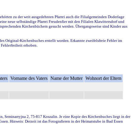
ehörten zu der weit ausgedehnten Pfarrei auch die Filialgemeinden Doderlage
ine neue selbständige Pfarrei Freudenfier mit den Filialen Klawittersdorf und
 entsprechenden Kirchenbüchern gesucht werden. Übergangsweise sind Kinder aus
des Original-Kirchenbuches erstellt worden. Erkannte zweifelsfreie Fehler im
Fehlerfreiheit erhoben.
ters
Vorname des Vaters
Name der Mutter
Wohnort der Eltern
in, Seminarryjna 2, 75-817 Koszalin. Je eine Kopie des Kirchenbuches liegt in der
en. Hinweis: Derzeit ist das Fotografieren in der Heimatstube in Bad Essen