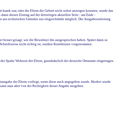
krank war, oder die Eltern die Geburt nicht sofort anzeigen konnten, wurde das
ann diesen Eintrag auf der derzeitigen aktuellen Seite - am Ende -
st aus technischen Gründen nur eingeschränkt möglich. Die Ausgabesortierung
r besser gesagt, wie die Bewohner ihn ausgesprochen haben. Später dann so
e Schreibweise nicht richtig ist, wurden Korrekturen vorgenommen.
r Spalte Wohnort der Eltern, grundsätzlich der deutsche Ortsname eingetragen.
rtsangabe der Eltern vorliegt, wenn diese auch angegeben wurde. Hierbei wurde
d kann man aber von der Richtigkeit dieser Angabe ausgehen.