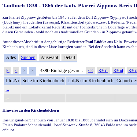
Taufbuch 1838 - 1866 der kath. Pfarrei Zippnow Kreis 
Zur Pfarrei Zippnow gehörten bis 1945 außer dem Dorf Zippnow (Sypnywo) noch d
(Dudylany), Freudenfier (Szwecja), Klawittersdorf (Glowaczewo), Rederitz (Nadarz
Stabitz und ein Lokalvikariat Rederitz mit der Tochterkirche in Doderlage wurd
diesen Gemeinden - wohl noch aus traditionellen Gründen - in Zippnow getauft 
Autor dieser Abschrift ist der gebürtige Rederitzer
Paul Lüdtke
aus Köln. Er weist
Kirchenbuch, sind in dieser Liste korrigiert worden. Bei der Abschrift kann es 
Alles
Suchen
Auswahl
Detail
|<
<
>
>|
3380 Einträge gesamt:
<<
3361
3364
336
Lfd-Nr
Seite im Kirchenbuch
Lfd-Nr im Kirchenbuch
Geburt des
...
...
Hinweise zu den Kirchenbüchern
Das Original-Kirchenbuch von Januar 1838 bis 1866, befindet sich im Diözesanarch
Freien Prälatur Schneidemühl, Josef-Schwank-Straße 8, 36043 Fulda und im Archi
erlaubt.