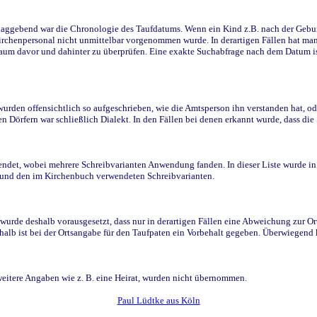
ggebend war die Chronologie des Taufdatums. Wenn ein Kind z.B. nach der Geburt 
rchenpersonal nicht unmittelbar vorgenommen wurde. In derartigen Fällen hat man d
raum davor und dahinter zu überprüfen. Eine exakte Suchabfrage nach dem Datum i
den offensichtlich so aufgeschrieben, wie die Amtsperson ihn verstanden hat, ode
n Dörfern war schließlich Dialekt. In den Fällen bei denen erkannt wurde, dass di
t, wobei mehrere Schreibvarianten Anwendung fanden. In dieser Liste wurde in de
n und den im Kirchenbuch verwendeten Schreibvarianten.
wurde deshalb vorausgesetzt, dass nur in derartigen Fällen eine Abweichung zur O
eshalb ist bei der Ortsangabe für den Taufpaten ein Vorbehalt gegeben. Überwiegen
weitere Angaben wie z. B. eine Heirat, wurden nicht übernommen.
Paul Lüdtke aus Köln