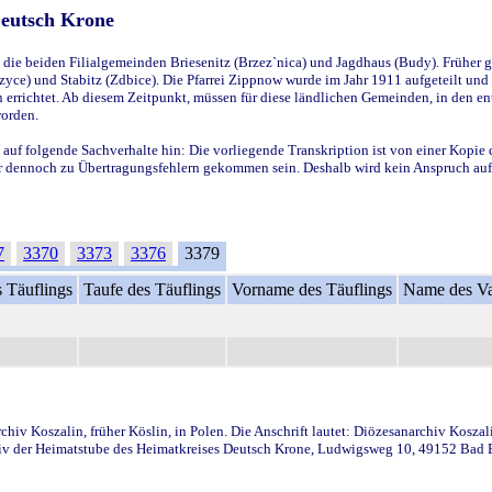
Deutsch Krone
ie beiden Filialgemeinden Briesenitz (Brzez`nica) und Jagdhaus (Budy). Früher g
yce) und Stabitz (Zdbice). Die Pfarrei Zippnow wurde im Jahr 1911 aufgeteilt und e
en errichtet. Ab diesem Zeitpunkt, müssen für diese ländlichen Gemeinden, in den
worden.
 auf folgende Sachverhalte hin: Die vorliegende Transkription ist von einer Kopie 
aber dennoch zu Übertragungsfehlern gekommen sein. Deshalb wird kein Anspruch auf 
7
3370
3373
3376
3379
 Täuflings
Taufe des Täuflings
Vorname des Täuflings
Name des Va
iv Koszalin, früher Köslin, in Polen. Die Anschrift lautet: Diözesanarchiv Koszal
v der Heimatstube des Heimatkreises Deutsch Krone, Ludwigsweg 10, 49152 Bad Ess