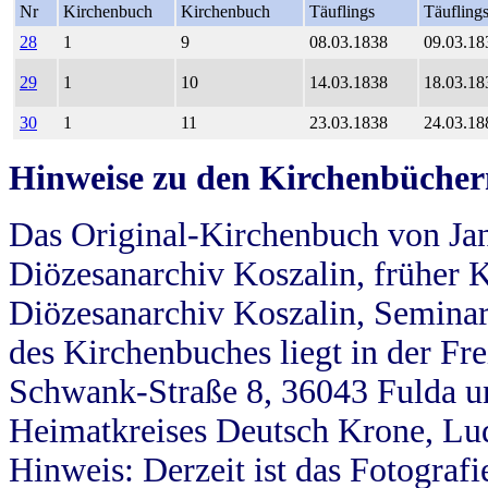
Nr
Kirchenbuch
Kirchenbuch
Täuflings
Täufling
28
1
9
08.03.1838
09.03.18
29
1
10
14.03.1838
18.03.18
30
1
11
23.03.1838
24.03.18
Hinweise zu den Kirchenbücher
Das Original-Kirchenbuch von Jan
Diözesanarchiv Koszalin, früher Kö
Diözesanarchiv Koszalin, Seminar
des Kirchenbuches liegt in der Fr
Schwank-Straße 8, 36043 Fulda u
Heimatkreises Deutsch Krone, Lu
Hinweis: Derzeit ist das Fotograf