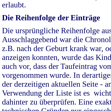
erlaubt.
Die Reihenfolge der Einträge
Die ursprüngliche Reihenfolge au
Ausschlaggebend war die Chronol
z.B. nach der Geburt krank war, od
anzeigen konnten, wurde das Kind
auch vor, dass der Taufeintrag vo
vorgenommen wurde. In derartigen
der derzeitigen aktuellen Seite -
Verwendung der Liste ist es wich
dahinter zu überprüfen. Eine exa
technischen Gründen nur eingesch