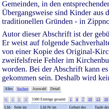
Gemeinden, in den entsprechende
Übergangsweise sind Kinder aus 
traditionellen Gründen - in Zippn
Autor dieser Abschrift ist der geb
Er weist auf folgende Sachverhalte
von einer Kopie des Original-Kirc
zweifelsfreie Fehler im Kirchenbuc
worden. Bei der Abschrift kann e
gekommen sein. Deshalb wird kein
Alles
Suchen
Auswahl
Detail
|<
<
>
>|
3380 Einträge gesamt:
1
4
7
10
13
16
Lfd-
Seite im
Lfd-Nr im
Geburt des
Taufe de