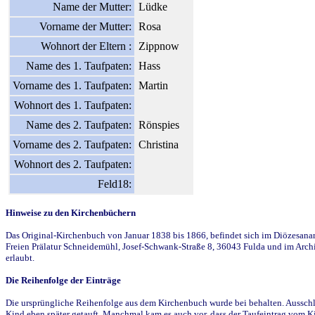
Name der Mutter:
Lüdke
Vorname der Mutter:
Rosa
Wohnort der Eltern :
Zippnow
Name des 1. Taufpaten:
Hass
Vorname des 1. Taufpaten:
Martin
Wohnort des 1. Taufpaten:
Name des 2. Taufpaten:
Rönspies
Vorname des 2. Taufpaten:
Christina
Wohnort des 2. Taufpaten:
Feld18:
Hinweise zu den Kirchenbüchern
Das Original-Kirchenbuch von Januar 1838 bis 1866, befindet sich im Diözesanarch
Freien Prälatur Schneidemühl, Josef-Schwank-Straße 8, 36043 Fulda und im Archi
erlaubt.
Die Reihenfolge der Einträge
Die ursprüngliche Reihenfolge aus dem Kirchenbuch wurde bei behalten. Ausschla
Kind eben später getauft. Manchmal kam es auch vor, dass der Taufeintrag vom Ki