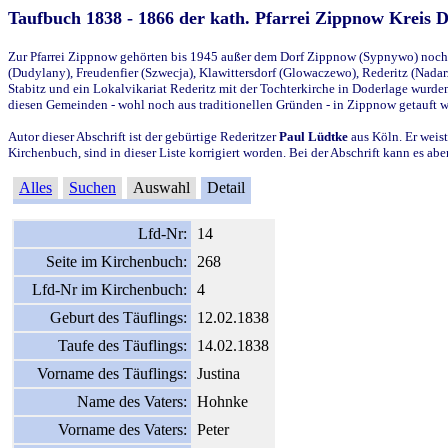
Taufbuch 1838 - 1866 der kath. Pfarrei Zippnow Kreis 
Zur Pfarrei Zippnow gehörten bis 1945 außer dem Dorf Zippnow (Sypnywo) noch d
(Dudylany), Freudenfier (Szwecja), Klawittersdorf (Glowaczewo), Rederitz (Nadarz
Stabitz und ein Lokalvikariat Rederitz mit der Tochterkirche in Doderlage wurd
diesen Gemeinden - wohl noch aus traditionellen Gründen - in Zippnow getauft 
Autor dieser Abschrift ist der gebürtige Rederitzer
Paul Lüdtke
aus Köln. Er weist
Kirchenbuch, sind in dieser Liste korrigiert worden. Bei der Abschrift kann es 
Alles
Suchen
Auswahl
Detail
Lfd-Nr:
14
Seite im Kirchenbuch:
268
Lfd-Nr im Kirchenbuch:
4
Geburt des Täuflings:
12.02.1838
Taufe des Täuflings:
14.02.1838
Vorname des Täuflings:
Justina
Name des Vaters:
Hohnke
Vorname des Vaters:
Peter