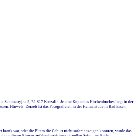
in, Seminarryjna 2, 75-817 Koszalin. Je eine Kopie des Kirchenbuches liegt in der
en. Hinweis: Derzeit ist das Fotografieren in der Heimatstube in Bad Essen
krank war, oder die Eltern die Geburt nicht sofort anzeigen konnten, wurde das
ann diesen Eintrag auf der derzeitigen aktuellen Seite - am Ende -