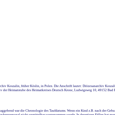
iv Koszalin, früher Köslin, in Polen. Die Anschrift lautet: Diözesanarchiv Koszal
v der Heimatstube des Heimatkreises Deutsch Krone, Ludwigsweg 10, 49152 Bad Ess
ggebend war die Chronologie des Taufdatums. Wenn ein Kind z.B. nach der Geburt 
rchenpersonal nicht unmittelbar vorgenommen wurde. In derartigen Fällen hat man d