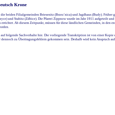
Deutsch Krone
ie beiden Filialgemeinden Briesenitz (Brzez`nica) und Jagdhaus (Budy). Früher g
yce) und Stabitz (Zdbice). Die Pfarrei Zippnow wurde im Jahr 1911 aufgeteilt und e
en errichtet. Ab diesem Zeitpunkt, müssen für diese ländlichen Gemeinden, in den
worden.
 auf folgende Sachverhalte hin: Die vorliegende Transkription ist von einer Kopie 
aber dennoch zu Übertragungsfehlern gekommen sein. Deshalb wird kein Anspruch auf 