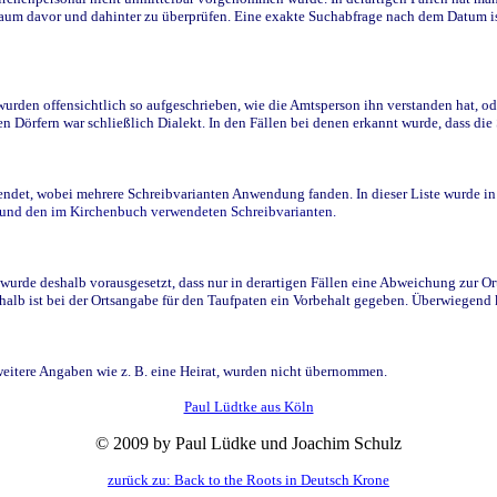
raum davor und dahinter zu überprüfen. Eine exakte Suchabfrage nach dem Datum i
den offensichtlich so aufgeschrieben, wie die Amtsperson ihn verstanden hat, ode
n Dörfern war schließlich Dialekt. In den Fällen bei denen erkannt wurde, dass di
t, wobei mehrere Schreibvarianten Anwendung fanden. In dieser Liste wurde in de
n und den im Kirchenbuch verwendeten Schreibvarianten.
wurde deshalb vorausgesetzt, dass nur in derartigen Fällen eine Abweichung zur O
eshalb ist bei der Ortsangabe für den Taufpaten ein Vorbehalt gegeben. Überwiegen
weitere Angaben wie z. B. eine Heirat, wurden nicht übernommen.
Paul Lüdtke aus Köln
© 2009 by Paul Lüdke und Joachim Schulz
zurück zu: Back to the Roots in Deutsch Krone