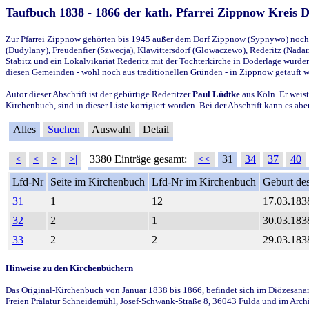
Taufbuch 1838 - 1866 der kath. Pfarrei Zippnow Kreis 
Zur Pfarrei Zippnow gehörten bis 1945 außer dem Dorf Zippnow (Sypnywo) noch d
(Dudylany), Freudenfier (Szwecja), Klawittersdorf (Glowaczewo), Rederitz (Nadarz
Stabitz und ein Lokalvikariat Rederitz mit der Tochterkirche in Doderlage wurd
diesen Gemeinden - wohl noch aus traditionellen Gründen - in Zippnow getauft 
Autor dieser Abschrift ist der gebürtige Rederitzer
Paul Lüdtke
aus Köln. Er weist
Kirchenbuch, sind in dieser Liste korrigiert worden. Bei der Abschrift kann es 
Alles
Suchen
Auswahl
Detail
|<
<
>
>|
3380 Einträge gesamt:
<<
31
34
37
40
Lfd-Nr
Seite im Kirchenbuch
Lfd-Nr im Kirchenbuch
Geburt des
31
1
12
17.03.183
32
2
1
30.03.183
33
2
2
29.03.183
Hinweise zu den Kirchenbüchern
Das Original-Kirchenbuch von Januar 1838 bis 1866, befindet sich im Diözesanarch
Freien Prälatur Schneidemühl, Josef-Schwank-Straße 8, 36043 Fulda und im Archi