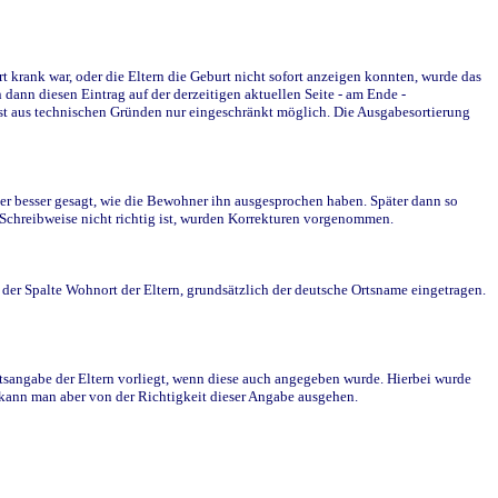
krank war, oder die Eltern die Geburt nicht sofort anzeigen konnten, wurde das
ann diesen Eintrag auf der derzeitigen aktuellen Seite - am Ende -
st aus technischen Gründen nur eingeschränkt möglich. Die Ausgabesortierung
r besser gesagt, wie die Bewohner ihn ausgesprochen haben. Später dann so
e Schreibweise nicht richtig ist, wurden Korrekturen vorgenommen.
r Spalte Wohnort der Eltern, grundsätzlich der deutsche Ortsname eingetragen.
rtsangabe der Eltern vorliegt, wenn diese auch angegeben wurde. Hierbei wurde
d kann man aber von der Richtigkeit dieser Angabe ausgehen.