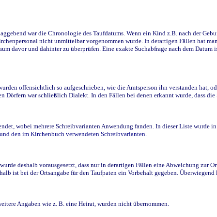
ggebend war die Chronologie des Taufdatums. Wenn ein Kind z.B. nach der Geburt 
rchenpersonal nicht unmittelbar vorgenommen wurde. In derartigen Fällen hat man d
raum davor und dahinter zu überprüfen. Eine exakte Suchabfrage nach dem Datum i
den offensichtlich so aufgeschrieben, wie die Amtsperson ihn verstanden hat, ode
n Dörfern war schließlich Dialekt. In den Fällen bei denen erkannt wurde, dass di
t, wobei mehrere Schreibvarianten Anwendung fanden. In dieser Liste wurde in de
n und den im Kirchenbuch verwendeten Schreibvarianten.
wurde deshalb vorausgesetzt, dass nur in derartigen Fällen eine Abweichung zur O
eshalb ist bei der Ortsangabe für den Taufpaten ein Vorbehalt gegeben. Überwiegen
weitere Angaben wie z. B. eine Heirat, wurden nicht übernommen.