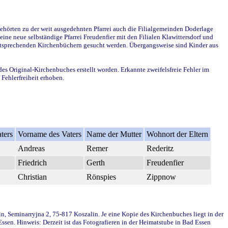
ehörten zu der weit ausgedehnten Pfarrei auch die Filialgemeinden Doderlage
ine neue selbständige Pfarrei Freudenfier mit den Filialen Klawittersdorf und
 entsprechenden Kirchenbüchern gesucht werden. Übergangsweise sind Kinder aus
des Original-Kirchenbuches erstellt worden. Erkannte zweifelsfreie Fehler im
Fehlerfreiheit erhoben.
ters
Vorname des Vaters
Name der Mutter
Wohnort der Eltern
Andreas
Remer
Rederitz
Friedrich
Gerth
Freudenfier
Christian
Rönspies
Zippnow
in, Seminarryjna 2, 75-817 Koszalin. Je eine Kopie des Kirchenbuches liegt in der
en. Hinweis: Derzeit ist das Fotografieren in der Heimatstube in Bad Essen