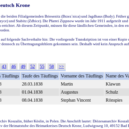
Deutsch Krone
ie beiden Filialgemeinden Briesenitz (Brzez`nica) und Jagdhaus (Budy). Früher g
yce) und Stabitz (Zdbice). Die Pfarrei Zippnow wurde im Jahr 1911 aufgeteilt und e
en errichtet. Ab diesem Zeitpunkt, müssen für diese ländlichen Gemeinden, in den
worden.
 auf folgende Sachverhalte hin: Die vorliegende Transkription ist von einer Kopie 
aber dennoch zu Übertragungsfehlern gekommen sein. Deshalb wird kein Anspruch auf 
43
46
49
52
55
58
>>
 Täuflings
Taufe des Täuflings
Vorname des Täuflings
Name des Va
8
28.03.1838
Martin
Klawun
8
01.04.1838
Augustus
Schulz
8
08.04.1838
Stephan Vincent
Rönspies
iv Koszalin, früher Köslin, in Polen. Die Anschrift lautet: Diözesanarchiv Koszal
v der Heimatstube des Heimatkreises Deutsch Krone, Ludwigsweg 10, 49152 Bad Ess