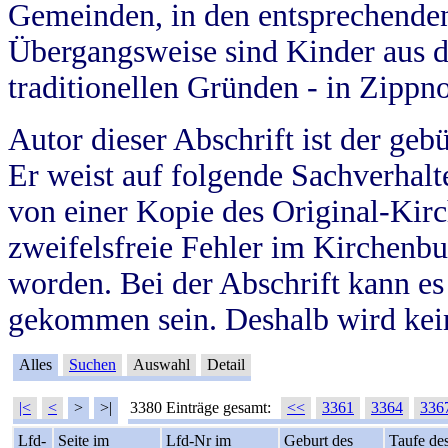
Gemeinden, in den entsprechende
Übergangsweise sind Kinder aus 
traditionellen Gründen - in Zippn
Autor dieser Abschrift ist der geb
Er weist auf folgende Sachverhalte
von einer Kopie des Original-Kirc
zweifelsfreie Fehler im Kirchenbuc
worden. Bei der Abschrift kann e
gekommen sein. Deshalb wird kein
Alles
Suchen
Auswahl
Detail
|<
<
>
>|
3380 Einträge gesamt:
<<
3361
3364
336
Lfd-
Seite im
Lfd-Nr im
Geburt des
Taufe de