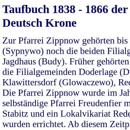
Taufbuch 1838 - 1866 der
Deutsch Krone
Zur Pfarrei Zippnow gehörten bi
(Sypnywo) noch die beiden Filial
Jagdhaus (Budy). Früher gehörten 
die Filialgemeinden Doderlage (D
Klawittersdorf (Glowaczewo), Red
Die Pfarrei Zippnow wurde im Jah
selbständige Pfarrei Freudenfier m
Stabitz und ein Lokalvikariat Red
wurden errichtet. Ab diesem Zeitp