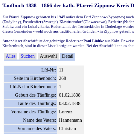
Taufbuch 1838 - 1866 der kath. Pfarrei Zippnow Kreis 
Zur Pfarrei Zippnow gehörten bis 1945 außer dem Dorf Zippnow (Sypnywo) noch d
(Dudylany), Freudenfier (Szwecja), Klawittersdorf (Glowaczewo), Rederitz (Nadarz
Stabitz und ein Lokalvikariat Rederitz mit der Tochterkirche in Doderlage wurd
diesen Gemeinden - wohl noch aus traditionellen Gründen - in Zippnow getauft 
Autor dieser Abschrift ist der gebürtige Rederitzer
Paul Lüdtke
aus Köln. Er weist
Kirchenbuch, sind in dieser Liste korrigiert worden. Bei der Abschrift kann es 
Alles
Suchen
Auswahl
Detail
Lfd-Nr:
11
Seite im Kirchenbuch:
268
Lfd-Nr im Kirchenbuch:
1
Geburt des Täuflings:
01.02.1838
Taufe des Täuflings:
03.02.1838
Vorname des Täuflings:
Lorenz
Name des Vaters:
Hannemann
Vorname des Vaters:
Christian