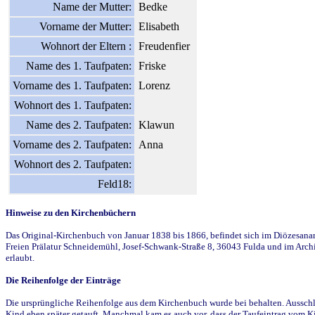
Name der Mutter:
Bedke
Vorname der Mutter:
Elisabeth
Wohnort der Eltern :
Freudenfier
Name des 1. Taufpaten:
Friske
Vorname des 1. Taufpaten:
Lorenz
Wohnort des 1. Taufpaten:
Name des 2. Taufpaten:
Klawun
Vorname des 2. Taufpaten:
Anna
Wohnort des 2. Taufpaten:
Feld18:
Hinweise zu den Kirchenbüchern
Das Original-Kirchenbuch von Januar 1838 bis 1866, befindet sich im Diözesanarch
Freien Prälatur Schneidemühl, Josef-Schwank-Straße 8, 36043 Fulda und im Archi
erlaubt.
Die Reihenfolge der Einträge
Die ursprüngliche Reihenfolge aus dem Kirchenbuch wurde bei behalten. Ausschla
Kind eben später getauft. Manchmal kam es auch vor, dass der Taufeintrag vom Ki