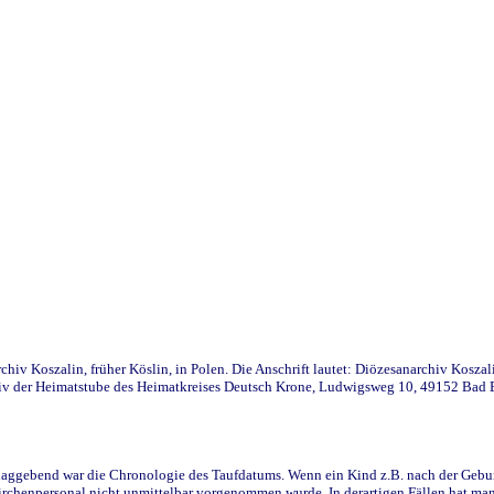
iv Koszalin, früher Köslin, in Polen. Die Anschrift lautet: Diözesanarchiv Koszal
v der Heimatstube des Heimatkreises Deutsch Krone, Ludwigsweg 10, 49152 Bad Ess
ggebend war die Chronologie des Taufdatums. Wenn ein Kind z.B. nach der Geburt 
rchenpersonal nicht unmittelbar vorgenommen wurde. In derartigen Fällen hat man d