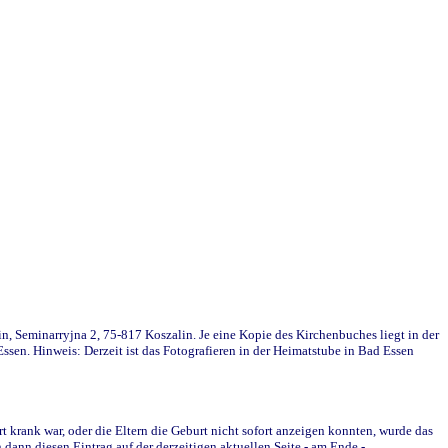
in, Seminarryjna 2, 75-817 Koszalin. Je eine Kopie des Kirchenbuches liegt in der
en. Hinweis: Derzeit ist das Fotografieren in der Heimatstube in Bad Essen
krank war, oder die Eltern die Geburt nicht sofort anzeigen konnten, wurde das
ann diesen Eintrag auf der derzeitigen aktuellen Seite - am Ende -