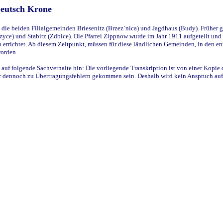
Deutsch Krone
ie beiden Filialgemeinden Briesenitz (Brzez`nica) und Jagdhaus (Budy). Früher g
yce) und Stabitz (Zdbice). Die Pfarrei Zippnow wurde im Jahr 1911 aufgeteilt und e
en errichtet. Ab diesem Zeitpunkt, müssen für diese ländlichen Gemeinden, in den
worden.
 auf folgende Sachverhalte hin: Die vorliegende Transkription ist von einer Kopie 
aber dennoch zu Übertragungsfehlern gekommen sein. Deshalb wird kein Anspruch auf 