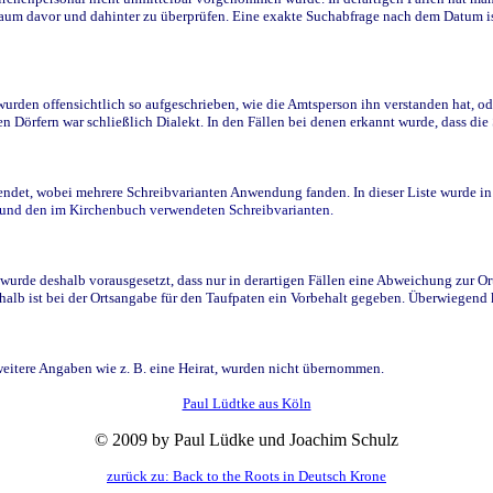
raum davor und dahinter zu überprüfen. Eine exakte Suchabfrage nach dem Datum i
den offensichtlich so aufgeschrieben, wie die Amtsperson ihn verstanden hat, ode
n Dörfern war schließlich Dialekt. In den Fällen bei denen erkannt wurde, dass di
t, wobei mehrere Schreibvarianten Anwendung fanden. In dieser Liste wurde in de
n und den im Kirchenbuch verwendeten Schreibvarianten.
wurde deshalb vorausgesetzt, dass nur in derartigen Fällen eine Abweichung zur O
eshalb ist bei der Ortsangabe für den Taufpaten ein Vorbehalt gegeben. Überwiegen
weitere Angaben wie z. B. eine Heirat, wurden nicht übernommen.
Paul Lüdtke aus Köln
© 2009 by Paul Lüdke und Joachim Schulz
zurück zu: Back to the Roots in Deutsch Krone