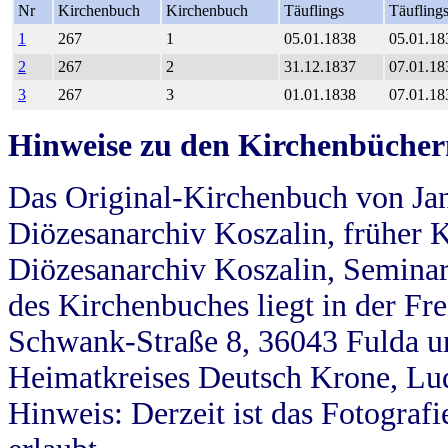
Nr
Kirchenbuch
Kirchenbuch
Täuflings
Täufling
1
267
1
05.01.1838
05.01.18
2
267
2
31.12.1837
07.01.18
3
267
3
01.01.1838
07.01.18
Hinweise zu den Kirchenbücher
Das Original-Kirchenbuch von Jan
Diözesanarchiv Koszalin, früher Kö
Diözesanarchiv Koszalin, Seminar
des Kirchenbuches liegt in der Fr
Schwank-Straße 8, 36043 Fulda u
Heimatkreises Deutsch Krone, Lu
Hinweis: Derzeit ist das Fotograf