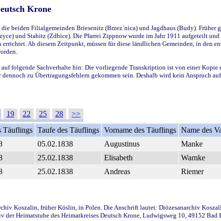
Deutsch Krone
ie beiden Filialgemeinden Briesenitz (Brzez`nica) und Jagdhaus (Budy). Früher g
yce) und Stabitz (Zdbice). Die Pfarrei Zippnow wurde im Jahr 1911 aufgeteilt und e
en errichtet. Ab diesem Zeitpunkt, müssen für diese ländlichen Gemeinden, in den
worden.
 auf folgende Sachverhalte hin: Die vorliegende Transkription ist von einer Kopie 
aber dennoch zu Übertragungsfehlern gekommen sein. Deshalb wird kein Anspruch auf 
19
22
25
28
>>
 Täuflings
Taufe des Täuflings
Vorname des Täuflings
Name des Va
8
05.02.1838
Augustinus
Manke
8
25.02.1838
Elisabeth
Warnke
8
25.02.1838
Andreas
Riemer
iv Koszalin, früher Köslin, in Polen. Die Anschrift lautet: Diözesanarchiv Koszal
v der Heimatstube des Heimatkreises Deutsch Krone, Ludwigsweg 10, 49152 Bad Ess