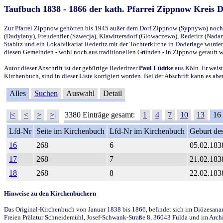
Taufbuch 1838 - 1866 der kath. Pfarrei Zippnow Kreis 
Zur Pfarrei Zippnow gehörten bis 1945 außer dem Dorf Zippnow (Sypnywo) noch d
(Dudylany), Freudenfier (Szwecja), Klawittersdorf (Glowaczewo), Rederitz (Nadarz
Stabitz und ein Lokalvikariat Rederitz mit der Tochterkirche in Doderlage wurd
diesen Gemeinden - wohl noch aus traditionellen Gründen - in Zippnow getauft 
Autor dieser Abschrift ist der gebürtige Rederitzer
Paul Lüdtke
aus Köln. Er weist
Kirchenbuch, sind in dieser Liste korrigiert worden. Bei der Abschrift kann es 
Alles
Suchen
Auswahl
Detail
|<
<
>
>|
3380 Einträge gesamt:
1
4
7
10
13
16
Lfd-Nr
Seite im Kirchenbuch
Lfd-Nr im Kirchenbuch
Geburt des
16
268
6
05.02.183
17
268
7
21.02.183
18
268
8
22.02.183
Hinweise zu den Kirchenbüchern
Das Original-Kirchenbuch von Januar 1838 bis 1866, befindet sich im Diözesanarch
Freien Prälatur Schneidemühl, Josef-Schwank-Straße 8, 36043 Fulda und im Archi