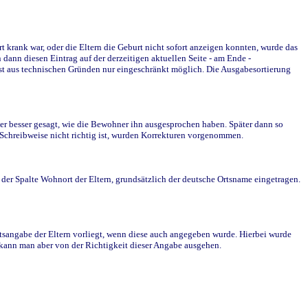
krank war, oder die Eltern die Geburt nicht sofort anzeigen konnten, wurde das
ann diesen Eintrag auf der derzeitigen aktuellen Seite - am Ende -
st aus technischen Gründen nur eingeschränkt möglich. Die Ausgabesortierung
r besser gesagt, wie die Bewohner ihn ausgesprochen haben. Später dann so
e Schreibweise nicht richtig ist, wurden Korrekturen vorgenommen.
r Spalte Wohnort der Eltern, grundsätzlich der deutsche Ortsname eingetragen.
rtsangabe der Eltern vorliegt, wenn diese auch angegeben wurde. Hierbei wurde
d kann man aber von der Richtigkeit dieser Angabe ausgehen.