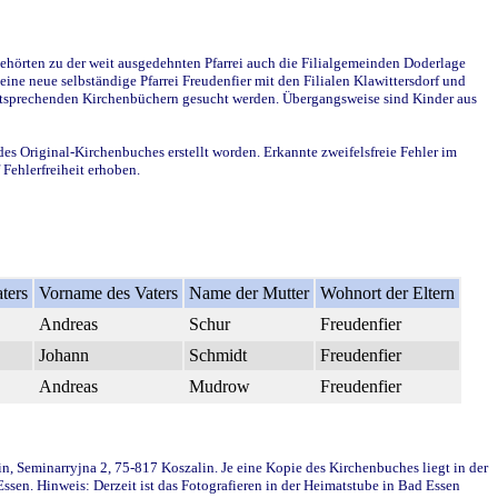
ehörten zu der weit ausgedehnten Pfarrei auch die Filialgemeinden Doderlage
ine neue selbständige Pfarrei Freudenfier mit den Filialen Klawittersdorf und
 entsprechenden Kirchenbüchern gesucht werden. Übergangsweise sind Kinder aus
des Original-Kirchenbuches erstellt worden. Erkannte zweifelsfreie Fehler im
Fehlerfreiheit erhoben.
ters
Vorname des Vaters
Name der Mutter
Wohnort der Eltern
Andreas
Schur
Freudenfier
Johann
Schmidt
Freudenfier
Andreas
Mudrow
Freudenfier
in, Seminarryjna 2, 75-817 Koszalin. Je eine Kopie des Kirchenbuches liegt in der
en. Hinweis: Derzeit ist das Fotografieren in der Heimatstube in Bad Essen