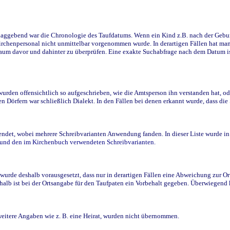
ggebend war die Chronologie des Taufdatums. Wenn ein Kind z.B. nach der Geburt 
rchenpersonal nicht unmittelbar vorgenommen wurde. In derartigen Fällen hat man d
raum davor und dahinter zu überprüfen. Eine exakte Suchabfrage nach dem Datum i
den offensichtlich so aufgeschrieben, wie die Amtsperson ihn verstanden hat, ode
n Dörfern war schließlich Dialekt. In den Fällen bei denen erkannt wurde, dass di
t, wobei mehrere Schreibvarianten Anwendung fanden. In dieser Liste wurde in de
n und den im Kirchenbuch verwendeten Schreibvarianten.
wurde deshalb vorausgesetzt, dass nur in derartigen Fällen eine Abweichung zur O
eshalb ist bei der Ortsangabe für den Taufpaten ein Vorbehalt gegeben. Überwiegen
weitere Angaben wie z. B. eine Heirat, wurden nicht übernommen.