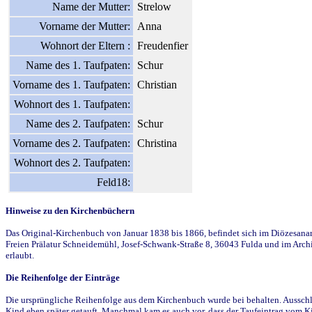
Name der Mutter:
Strelow
Vorname der Mutter:
Anna
Wohnort der Eltern :
Freudenfier
Name des 1. Taufpaten:
Schur
Vorname des 1. Taufpaten:
Christian
Wohnort des 1. Taufpaten:
Name des 2. Taufpaten:
Schur
Vorname des 2. Taufpaten:
Christina
Wohnort des 2. Taufpaten:
Feld18:
Hinweise zu den Kirchenbüchern
Das Original-Kirchenbuch von Januar 1838 bis 1866, befindet sich im Diözesanarch
Freien Prälatur Schneidemühl, Josef-Schwank-Straße 8, 36043 Fulda und im Archi
erlaubt.
Die Reihenfolge der Einträge
Die ursprüngliche Reihenfolge aus dem Kirchenbuch wurde bei behalten. Ausschla
Kind eben später getauft. Manchmal kam es auch vor, dass der Taufeintrag vom Ki