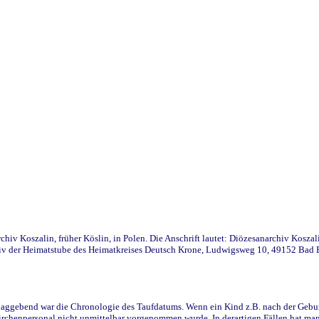
iv Koszalin, früher Köslin, in Polen. Die Anschrift lautet: Diözesanarchiv Koszal
v der Heimatstube des Heimatkreises Deutsch Krone, Ludwigsweg 10, 49152 Bad Ess
ggebend war die Chronologie des Taufdatums. Wenn ein Kind z.B. nach der Geburt 
rchenpersonal nicht unmittelbar vorgenommen wurde. In derartigen Fällen hat man d