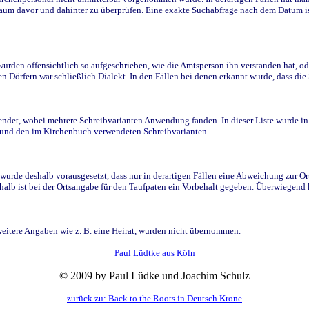
raum davor und dahinter zu überprüfen. Eine exakte Suchabfrage nach dem Datum i
den offensichtlich so aufgeschrieben, wie die Amtsperson ihn verstanden hat, ode
n Dörfern war schließlich Dialekt. In den Fällen bei denen erkannt wurde, dass di
t, wobei mehrere Schreibvarianten Anwendung fanden. In dieser Liste wurde in de
n und den im Kirchenbuch verwendeten Schreibvarianten.
wurde deshalb vorausgesetzt, dass nur in derartigen Fällen eine Abweichung zur O
eshalb ist bei der Ortsangabe für den Taufpaten ein Vorbehalt gegeben. Überwiegen
weitere Angaben wie z. B. eine Heirat, wurden nicht übernommen.
Paul Lüdtke aus Köln
© 2009 by Paul Lüdke und Joachim Schulz
zurück zu: Back to the Roots in Deutsch Krone