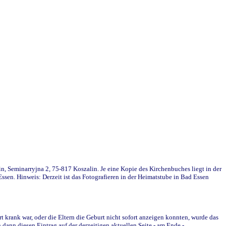
in, Seminarryjna 2, 75-817 Koszalin. Je eine Kopie des Kirchenbuches liegt in der
en. Hinweis: Derzeit ist das Fotografieren in der Heimatstube in Bad Essen
krank war, oder die Eltern die Geburt nicht sofort anzeigen konnten, wurde das
ann diesen Eintrag auf der derzeitigen aktuellen Seite - am Ende -