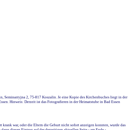
in, Seminarryjna 2, 75-817 Koszalin. Je eine Kopie des Kirchenbuches liegt in der
en. Hinweis: Derzeit ist das Fotografieren in der Heimatstube in Bad Essen
krank war, oder die Eltern die Geburt nicht sofort anzeigen konnten, wurde das
ann diesen Eintrag auf der derzeitigen aktuellen Seite - am Ende -