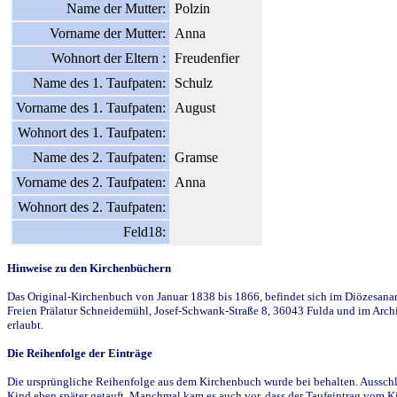
Name der Mutter:
Polzin
Vorname der Mutter:
Anna
Wohnort der Eltern :
Freudenfier
Name des 1. Taufpaten:
Schulz
Vorname des 1. Taufpaten:
August
Wohnort des 1. Taufpaten:
Name des 2. Taufpaten:
Gramse
Vorname des 2. Taufpaten:
Anna
Wohnort des 2. Taufpaten:
Feld18:
Hinweise zu den Kirchenbüchern
Das Original-Kirchenbuch von Januar 1838 bis 1866, befindet sich im Diözesanarch
Freien Prälatur Schneidemühl, Josef-Schwank-Straße 8, 36043 Fulda und im Archi
erlaubt.
Die Reihenfolge der Einträge
Die ursprüngliche Reihenfolge aus dem Kirchenbuch wurde bei behalten. Ausschla
Kind eben später getauft. Manchmal kam es auch vor, dass der Taufeintrag vom Ki