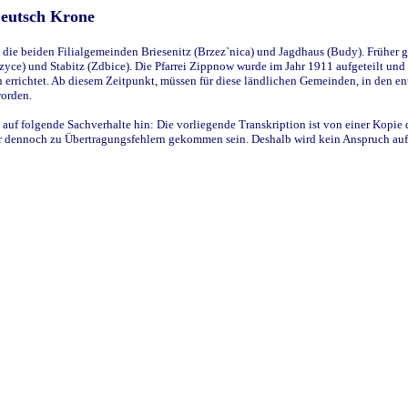
Deutsch Krone
ie beiden Filialgemeinden Briesenitz (Brzez`nica) und Jagdhaus (Budy). Früher g
yce) und Stabitz (Zdbice). Die Pfarrei Zippnow wurde im Jahr 1911 aufgeteilt und e
en errichtet. Ab diesem Zeitpunkt, müssen für diese ländlichen Gemeinden, in den
worden.
 auf folgende Sachverhalte hin: Die vorliegende Transkription ist von einer Kopie 
aber dennoch zu Übertragungsfehlern gekommen sein. Deshalb wird kein Anspruch auf 