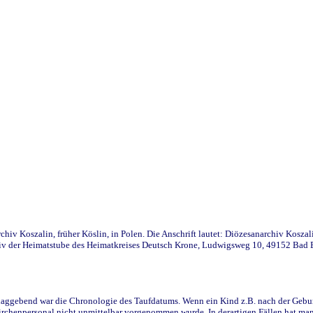
iv Koszalin, früher Köslin, in Polen. Die Anschrift lautet: Diözesanarchiv Koszal
v der Heimatstube des Heimatkreises Deutsch Krone, Ludwigsweg 10, 49152 Bad Ess
ggebend war die Chronologie des Taufdatums. Wenn ein Kind z.B. nach der Geburt 
rchenpersonal nicht unmittelbar vorgenommen wurde. In derartigen Fällen hat man d