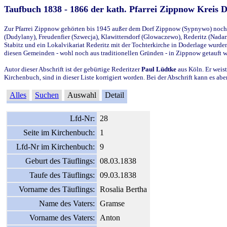
Taufbuch 1838 - 1866 der kath. Pfarrei Zippnow Kreis 
Zur Pfarrei Zippnow gehörten bis 1945 außer dem Dorf Zippnow (Sypnywo) noch d
(Dudylany), Freudenfier (Szwecja), Klawittersdorf (Glowaczewo), Rederitz (Nadarz
Stabitz und ein Lokalvikariat Rederitz mit der Tochterkirche in Doderlage wurd
diesen Gemeinden - wohl noch aus traditionellen Gründen - in Zippnow getauft 
Autor dieser Abschrift ist der gebürtige Rederitzer
Paul Lüdtke
aus Köln. Er weist
Kirchenbuch, sind in dieser Liste korrigiert worden. Bei der Abschrift kann es 
Alles
Suchen
Auswahl
Detail
Lfd-Nr:
28
Seite im Kirchenbuch:
1
Lfd-Nr im Kirchenbuch:
9
Geburt des Täuflings:
08.03.1838
Taufe des Täuflings:
09.03.1838
Vorname des Täuflings:
Rosalia Bertha
Name des Vaters:
Gramse
Vorname des Vaters:
Anton