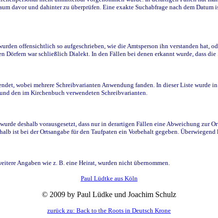
raum davor und dahinter zu überprüfen. Eine exakte Suchabfrage nach dem Datum i
den offensichtlich so aufgeschrieben, wie die Amtsperson ihn verstanden hat, ode
n Dörfern war schließlich Dialekt. In den Fällen bei denen erkannt wurde, dass di
t, wobei mehrere Schreibvarianten Anwendung fanden. In dieser Liste wurde in de
n und den im Kirchenbuch verwendeten Schreibvarianten.
wurde deshalb vorausgesetzt, dass nur in derartigen Fällen eine Abweichung zur O
eshalb ist bei der Ortsangabe für den Taufpaten ein Vorbehalt gegeben. Überwiegen
weitere Angaben wie z. B. eine Heirat, wurden nicht übernommen.
Paul Lüdtke aus Köln
© 2009 by Paul Lüdke und Joachim Schulz
zurück zu: Back to the Roots in Deutsch Krone