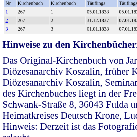
Nr
Kirchenbuch
Kirchenbuch
Täuflings
Täufling
1
267
1
05.01.1838
05.01.18
2
267
2
31.12.1837
07.01.18
3
267
3
01.01.1838
07.01.18
Hinweise zu den Kirchenbücher
Das Original-Kirchenbuch von Jan
Diözesanarchiv Koszalin, früher Kö
Diözesanarchiv Koszalin, Seminar
des Kirchenbuches liegt in der Fr
Schwank-Straße 8, 36043 Fulda u
Heimatkreises Deutsch Krone, Lu
Hinweis: Derzeit ist das Fotograf