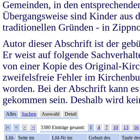
Gemeinden, in den entsprechende
Übergangsweise sind Kinder aus 
traditionellen Gründen - in Zippn
Autor dieser Abschrift ist der geb
Er weist auf folgende Sachverhalte
von einer Kopie des Original-Kirc
zweifelsfreie Fehler im Kirchenbuc
worden. Bei der Abschrift kann e
gekommen sein. Deshalb wird kein
Alles
Suchen
Auswahl
Detail
|<
<
>
>|
3380 Einträge gesamt:
1
4
7
10
13
16
Lfd-
Seite im
Lfd-Nr im
Geburt des
Taufe de