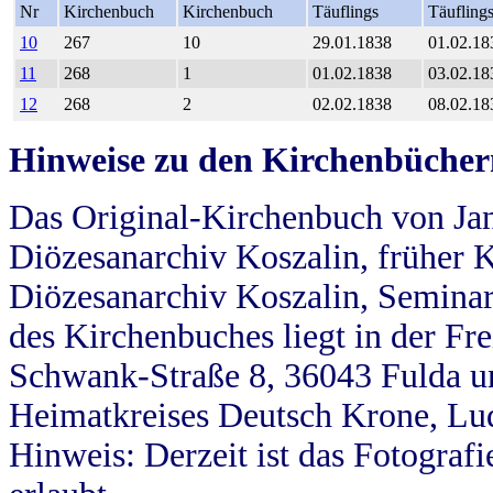
Nr
Kirchenbuch
Kirchenbuch
Täuflings
Täufling
10
267
10
29.01.1838
01.02.18
11
268
1
01.02.1838
03.02.18
12
268
2
02.02.1838
08.02.18
Hinweise zu den Kirchenbücher
Das Original-Kirchenbuch von Jan
Diözesanarchiv Koszalin, früher Kö
Diözesanarchiv Koszalin, Seminar
des Kirchenbuches liegt in der Fr
Schwank-Straße 8, 36043 Fulda u
Heimatkreises Deutsch Krone, Lu
Hinweis: Derzeit ist das Fotograf