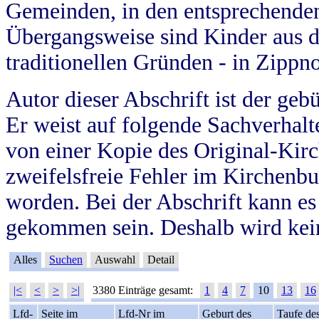
Gemeinden, in den entsprechende
Übergangsweise sind Kinder aus 
traditionellen Gründen - in Zippn
Autor dieser Abschrift ist der geb
Er weist auf folgende Sachverhalte
von einer Kopie des Original-Kirc
zweifelsfreie Fehler im Kirchenbuc
worden. Bei der Abschrift kann e
gekommen sein. Deshalb wird kein
Alles
Suchen
Auswahl
Detail
|<
<
>
>|
3380 Einträge gesamt:
1
4
7
10
13
16
Lfd-
Seite im
Lfd-Nr im
Geburt des
Taufe de