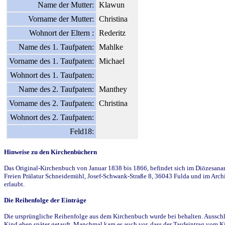
Name der Mutter:
Klawun
Vorname der Mutter:
Christina
Wohnort der Eltern :
Rederitz
Name des 1. Taufpaten:
Mahlke
Vorname des 1. Taufpaten:
Michael
Wohnort des 1. Taufpaten:
Name des 2. Taufpaten:
Manthey
Vorname des 2. Taufpaten:
Christina
Wohnort des 2. Taufpaten:
Feld18:
Hinweise zu den Kirchenbüchern
Das Original-Kirchenbuch von Januar 1838 bis 1866, befindet sich im Diözesanarch
Freien Prälatur Schneidemühl, Josef-Schwank-Straße 8, 36043 Fulda und im Archi
erlaubt.
Die Reihenfolge der Einträge
Die ursprüngliche Reihenfolge aus dem Kirchenbuch wurde bei behalten. Ausschla
Kind eben später getauft. Manchmal kam es auch vor, dass der Taufeintrag vom Ki