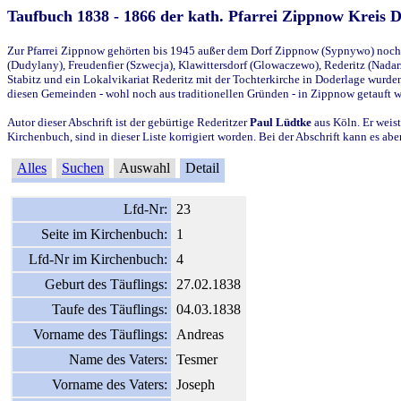
Taufbuch 1838 - 1866 der kath. Pfarrei Zippnow Kreis 
Zur Pfarrei Zippnow gehörten bis 1945 außer dem Dorf Zippnow (Sypnywo) noch d
(Dudylany), Freudenfier (Szwecja), Klawittersdorf (Glowaczewo), Rederitz (Nadarz
Stabitz und ein Lokalvikariat Rederitz mit der Tochterkirche in Doderlage wurd
diesen Gemeinden - wohl noch aus traditionellen Gründen - in Zippnow getauft 
Autor dieser Abschrift ist der gebürtige Rederitzer
Paul Lüdtke
aus Köln. Er weist
Kirchenbuch, sind in dieser Liste korrigiert worden. Bei der Abschrift kann es 
Alles
Suchen
Auswahl
Detail
Lfd-Nr:
23
Seite im Kirchenbuch:
1
Lfd-Nr im Kirchenbuch:
4
Geburt des Täuflings:
27.02.1838
Taufe des Täuflings:
04.03.1838
Vorname des Täuflings:
Andreas
Name des Vaters:
Tesmer
Vorname des Vaters:
Joseph