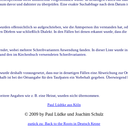
raum davor und dahinter zu überprüfen. Eine exakte Suchabfrage nach dem Datum i
den offensichtlich so aufgeschrieben, wie die Amtsperson ihn verstanden hat, ode
n Dörfern war schließlich Dialekt. In den Fällen bei denen erkannt wurde, dass di
t, wobei mehrere Schreibvarianten Anwendung fanden. In dieser Liste wurde in de
n und den im Kirchenbuch verwendeten Schreibvarianten.
wurde deshalb vorausgesetzt, dass nur in derartigen Fällen eine Abweichung zur O
eshalb ist bei der Ortsangabe für den Taufpaten ein Vorbehalt gegeben. Überwiegen
weitere Angaben wie z. B. eine Heirat, wurden nicht übernommen.
Paul Lüdtke aus Köln
© 2009 by Paul Lüdke und Joachim Schulz
zurück zu: Back to the Roots in Deutsch Krone