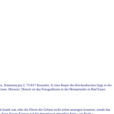
in, Seminarryjna 2, 75-817 Koszalin. Je eine Kopie des Kirchenbuches liegt in der
en. Hinweis: Derzeit ist das Fotografieren in der Heimatstube in Bad Essen
krank war, oder die Eltern die Geburt nicht sofort anzeigen konnten, wurde das
ann diesen Eintrag auf der derzeitigen aktuellen Seite - am Ende -