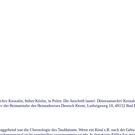
iv Koszalin, früher Köslin, in Polen. Die Anschrift lautet: Diözesanarchiv Koszal
v der Heimatstube des Heimatkreises Deutsch Krone, Ludwigsweg 10, 49152 Bad Ess
ggebend war die Chronologie des Taufdatums. Wenn ein Kind z.B. nach der Geburt 
rchenpersonal nicht unmittelbar vorgenommen wurde. In derartigen Fällen hat man d