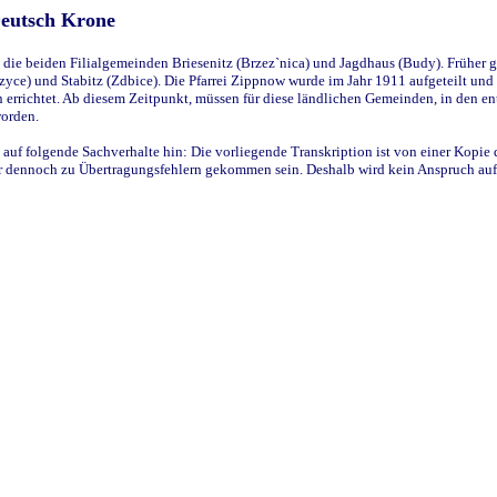
Deutsch Krone
ie beiden Filialgemeinden Briesenitz (Brzez`nica) und Jagdhaus (Budy). Früher g
yce) und Stabitz (Zdbice). Die Pfarrei Zippnow wurde im Jahr 1911 aufgeteilt und e
en errichtet. Ab diesem Zeitpunkt, müssen für diese ländlichen Gemeinden, in den
worden.
 auf folgende Sachverhalte hin: Die vorliegende Transkription ist von einer Kopie 
aber dennoch zu Übertragungsfehlern gekommen sein. Deshalb wird kein Anspruch auf 