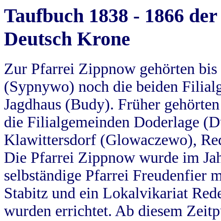
Taufbuch 1838 - 1866 der
Deutsch Krone
Zur Pfarrei Zippnow gehörten bi
(Sypnywo) noch die beiden Filial
Jagdhaus (Budy). Früher gehörten 
die Filialgemeinden Doderlage (D
Klawittersdorf (Glowaczewo), Red
Die Pfarrei Zippnow wurde im Jah
selbständige Pfarrei Freudenfier m
Stabitz und ein Lokalvikariat Red
wurden errichtet. Ab diesem Zeitp