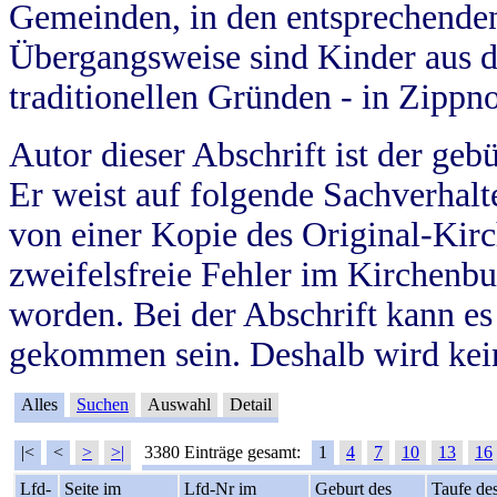
Gemeinden, in den entsprechende
Übergangsweise sind Kinder aus 
traditionellen Gründen - in Zippn
Autor dieser Abschrift ist der geb
Er weist auf folgende Sachverhalte
von einer Kopie des Original-Kirc
zweifelsfreie Fehler im Kirchenbuc
worden. Bei der Abschrift kann e
gekommen sein. Deshalb wird kein
Alles
Suchen
Auswahl
Detail
|<
<
>
>|
3380 Einträge gesamt:
1
4
7
10
13
16
Lfd-
Seite im
Lfd-Nr im
Geburt des
Taufe de