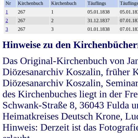
Nr
Kirchenbuch
Kirchenbuch
Täuflings
Täufling
1
267
1
05.01.1838
05.01.18
2
267
2
31.12.1837
07.01.18
3
267
3
01.01.1838
07.01.18
Hinweise zu den Kirchenbücher
Das Original-Kirchenbuch von Jan
Diözesanarchiv Koszalin, früher Kö
Diözesanarchiv Koszalin, Seminar
des Kirchenbuches liegt in der Fr
Schwank-Straße 8, 36043 Fulda u
Heimatkreises Deutsch Krone, Lu
Hinweis: Derzeit ist das Fotograf