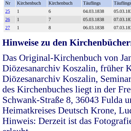
Nr
Kirchenbuch
Kirchenbuch
Täuflings
Täufling
25
1
6
04.03.1838
05.03.18
26
1
7
05.03.1838
07.03.18
27
1
8
06.03.1838
07.03.18
Hinweise zu den Kirchenbücher
Das Original-Kirchenbuch von Jan
Diözesanarchiv Koszalin, früher Kö
Diözesanarchiv Koszalin, Seminar
des Kirchenbuches liegt in der Fr
Schwank-Straße 8, 36043 Fulda u
Heimatkreises Deutsch Krone, Lu
Hinweis: Derzeit ist das Fotograf