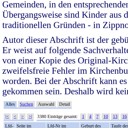
Gemeinden, in den entsprechende
Übergangsweise sind Kinder aus 
traditionellen Gründen - in Zippn
Autor dieser Abschrift ist der geb
Er weist auf folgende Sachverhalte
von einer Kopie des Original-Kirc
zweifelsfreie Fehler im Kirchenbuc
worden. Bei der Abschrift kann e
gekommen sein. Deshalb wird kein
Alles
Suchen
Auswahl
Detail
|<
<
>
>|
3380 Einträge gesamt:
1
4
7
10
13
16
Lfd-
Seite im
Lfd-Nr im
Geburt des
Taufe de