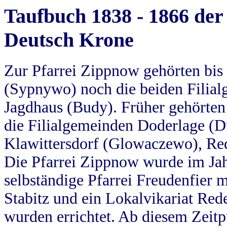
Taufbuch 1838 - 1866 der
Deutsch Krone
Zur Pfarrei Zippnow gehörten bi
(Sypnywo) noch die beiden Filial
Jagdhaus (Budy). Früher gehörten 
die Filialgemeinden Doderlage (D
Klawittersdorf (Glowaczewo), Red
Die Pfarrei Zippnow wurde im Jah
selbständige Pfarrei Freudenfier m
Stabitz und ein Lokalvikariat Red
wurden errichtet. Ab diesem Zeitp