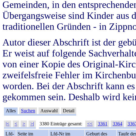
Gemeinden, in den entsprechende
Übergangsweise sind Kinder aus 
traditionellen Gründen - in Zippn
Autor dieser Abschrift ist der geb
Er weist auf folgende Sachverhalte
von einer Kopie des Original-Kirc
zweifelsfreie Fehler im Kirchenbuc
worden. Bei der Abschrift kann e
gekommen sein. Deshalb wird kein
Alles
Suchen
Auswahl
Detail
|<
<
>
>|
3380 Einträge gesamt:
<<
3361
3364
336
Lfd-
Seite im
Lfd-Nr im
Geburt des
Taufe de