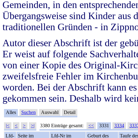
Gemeinden, in den entsprechende
Übergangsweise sind Kinder aus 
traditionellen Gründen - in Zippn
Autor dieser Abschrift ist der geb
Er weist auf folgende Sachverhalte
von einer Kopie des Original-Kirc
zweifelsfreie Fehler im Kirchenbuc
worden. Bei der Abschrift kann e
gekommen sein. Deshalb wird kein
Alles
Suchen
Auswahl
Detail
|<
<
>
>|
3380 Einträge gesamt:
<<
3331
3334
333
Lfd-
Seite im
Lfd-Nr im
Geburt des
Taufe de