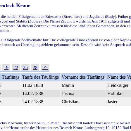
Deutsch Krone
ie beiden Filialgemeinden Briesenitz (Brzez`nica) und Jagdhaus (Budy). Früher g
yce) und Stabitz (Zdbice). Die Pfarrei Zippnow wurde im Jahr 1911 aufgeteilt und e
en errichtet. Ab diesem Zeitpunkt, müssen für diese ländlichen Gemeinden, in den
worden.
 auf folgende Sachverhalte hin: Die vorliegende Transkription ist von einer Kopie 
aber dennoch zu Übertragungsfehlern gekommen sein. Deshalb wird kein Anspruch auf 
19
22
25
28
>>
 Täuflings
Taufe des Täuflings
Vorname des Täuflings
Name des Va
8
11.02.1838
Martin
Heidkrüger
8
14.02.1838
Justina
Hohnke
8
24.02.1838
Christian
Jaster
iv Koszalin, früher Köslin, in Polen. Die Anschrift lautet: Diözesanarchiv Koszal
v der Heimatstube des Heimatkreises Deutsch Krone, Ludwigsweg 10, 49152 Bad Ess