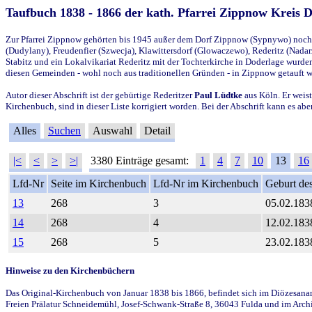
Taufbuch 1838 - 1866 der kath. Pfarrei Zippnow Kreis 
Zur Pfarrei Zippnow gehörten bis 1945 außer dem Dorf Zippnow (Sypnywo) noch d
(Dudylany), Freudenfier (Szwecja), Klawittersdorf (Glowaczewo), Rederitz (Nadarz
Stabitz und ein Lokalvikariat Rederitz mit der Tochterkirche in Doderlage wurd
diesen Gemeinden - wohl noch aus traditionellen Gründen - in Zippnow getauft 
Autor dieser Abschrift ist der gebürtige Rederitzer
Paul Lüdtke
aus Köln. Er weist
Kirchenbuch, sind in dieser Liste korrigiert worden. Bei der Abschrift kann es 
Alles
Suchen
Auswahl
Detail
|<
<
>
>|
3380 Einträge gesamt:
1
4
7
10
13
16
Lfd-Nr
Seite im Kirchenbuch
Lfd-Nr im Kirchenbuch
Geburt des
13
268
3
05.02.183
14
268
4
12.02.183
15
268
5
23.02.183
Hinweise zu den Kirchenbüchern
Das Original-Kirchenbuch von Januar 1838 bis 1866, befindet sich im Diözesanarch
Freien Prälatur Schneidemühl, Josef-Schwank-Straße 8, 36043 Fulda und im Archi