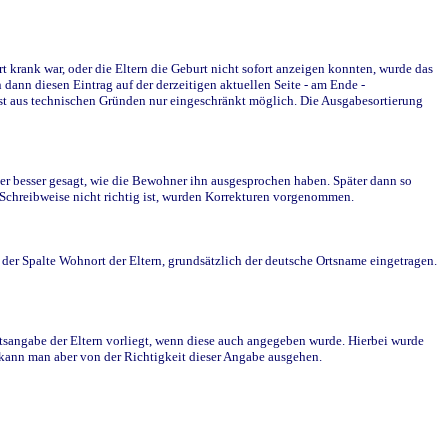
krank war, oder die Eltern die Geburt nicht sofort anzeigen konnten, wurde das
ann diesen Eintrag auf der derzeitigen aktuellen Seite - am Ende -
st aus technischen Gründen nur eingeschränkt möglich. Die Ausgabesortierung
r besser gesagt, wie die Bewohner ihn ausgesprochen haben. Später dann so
e Schreibweise nicht richtig ist, wurden Korrekturen vorgenommen.
r Spalte Wohnort der Eltern, grundsätzlich der deutsche Ortsname eingetragen.
rtsangabe der Eltern vorliegt, wenn diese auch angegeben wurde. Hierbei wurde
d kann man aber von der Richtigkeit dieser Angabe ausgehen.