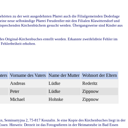
ehörten zu der weit ausgedehnten Pfarrei auch die Filialgemeinden Doderlage
ine neue selbständige Pfarrei Freudenfier mit den Filialen Klawittersdorf und
 entsprechenden Kirchenbüchern gesucht werden. Übergangsweise sind Kinder aus
des Original-Kirchenbuches erstellt worden. Erkannte zweifelsfreie Fehler im
Fehlerfreiheit erhoben.
ters
Vorname des Vaters
Name der Mutter
Wohnort der Eltern
Andreas
Lüdke
Rederitz
Peter
Lüdke
Zippnow
Michael
Hohnke
Zippnow
in, Seminarryjna 2, 75-817 Koszalin. Je eine Kopie des Kirchenbuches liegt in der
en. Hinweis: Derzeit ist das Fotografieren in der Heimatstube in Bad Essen