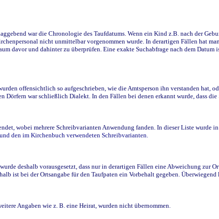
ggebend war die Chronologie des Taufdatums. Wenn ein Kind z.B. nach der Geburt 
rchenpersonal nicht unmittelbar vorgenommen wurde. In derartigen Fällen hat man d
raum davor und dahinter zu überprüfen. Eine exakte Suchabfrage nach dem Datum i
den offensichtlich so aufgeschrieben, wie die Amtsperson ihn verstanden hat, ode
n Dörfern war schließlich Dialekt. In den Fällen bei denen erkannt wurde, dass di
t, wobei mehrere Schreibvarianten Anwendung fanden. In dieser Liste wurde in de
n und den im Kirchenbuch verwendeten Schreibvarianten.
wurde deshalb vorausgesetzt, dass nur in derartigen Fällen eine Abweichung zur O
eshalb ist bei der Ortsangabe für den Taufpaten ein Vorbehalt gegeben. Überwiegen
weitere Angaben wie z. B. eine Heirat, wurden nicht übernommen.