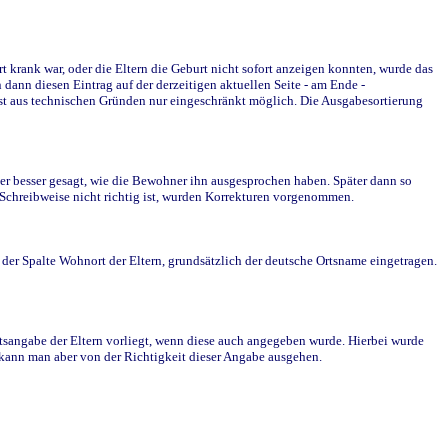
krank war, oder die Eltern die Geburt nicht sofort anzeigen konnten, wurde das
ann diesen Eintrag auf der derzeitigen aktuellen Seite - am Ende -
st aus technischen Gründen nur eingeschränkt möglich. Die Ausgabesortierung
r besser gesagt, wie die Bewohner ihn ausgesprochen haben. Später dann so
e Schreibweise nicht richtig ist, wurden Korrekturen vorgenommen.
r Spalte Wohnort der Eltern, grundsätzlich der deutsche Ortsname eingetragen.
rtsangabe der Eltern vorliegt, wenn diese auch angegeben wurde. Hierbei wurde
d kann man aber von der Richtigkeit dieser Angabe ausgehen.