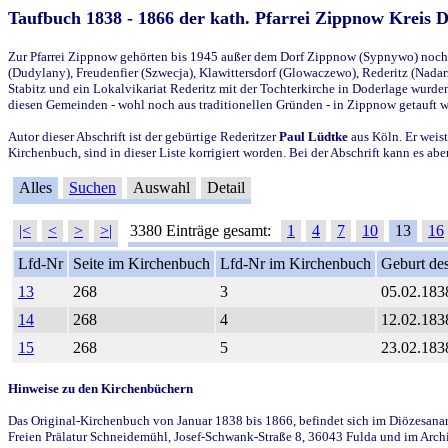
Taufbuch 1838 - 1866 der kath. Pfarrei Zippnow Kreis 
Zur Pfarrei Zippnow gehörten bis 1945 außer dem Dorf Zippnow (Sypnywo) noch d
(Dudylany), Freudenfier (Szwecja), Klawittersdorf (Glowaczewo), Rederitz (Nadarz
Stabitz und ein Lokalvikariat Rederitz mit der Tochterkirche in Doderlage wurd
diesen Gemeinden - wohl noch aus traditionellen Gründen - in Zippnow getauft 
Autor dieser Abschrift ist der gebürtige Rederitzer
Paul Lüdtke
aus Köln. Er weist
Kirchenbuch, sind in dieser Liste korrigiert worden. Bei der Abschrift kann es 
Alles
Suchen
Auswahl
Detail
|<
<
>
>|
3380 Einträge gesamt:
1
4
7
10
13
16
Lfd-Nr
Seite im Kirchenbuch
Lfd-Nr im Kirchenbuch
Geburt des
13
268
3
05.02.183
14
268
4
12.02.183
15
268
5
23.02.183
Hinweise zu den Kirchenbüchern
Das Original-Kirchenbuch von Januar 1838 bis 1866, befindet sich im Diözesanarch
Freien Prälatur Schneidemühl, Josef-Schwank-Straße 8, 36043 Fulda und im Archi