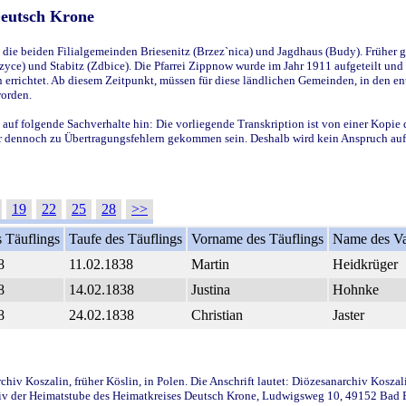
Deutsch Krone
ie beiden Filialgemeinden Briesenitz (Brzez`nica) und Jagdhaus (Budy). Früher g
yce) und Stabitz (Zdbice). Die Pfarrei Zippnow wurde im Jahr 1911 aufgeteilt und e
en errichtet. Ab diesem Zeitpunkt, müssen für diese ländlichen Gemeinden, in den
worden.
 auf folgende Sachverhalte hin: Die vorliegende Transkription ist von einer Kopie 
aber dennoch zu Übertragungsfehlern gekommen sein. Deshalb wird kein Anspruch auf 
19
22
25
28
>>
 Täuflings
Taufe des Täuflings
Vorname des Täuflings
Name des Va
8
11.02.1838
Martin
Heidkrüger
8
14.02.1838
Justina
Hohnke
8
24.02.1838
Christian
Jaster
iv Koszalin, früher Köslin, in Polen. Die Anschrift lautet: Diözesanarchiv Koszal
v der Heimatstube des Heimatkreises Deutsch Krone, Ludwigsweg 10, 49152 Bad Ess