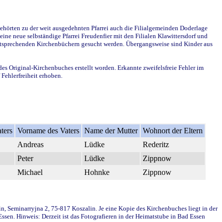
ehörten zu der weit ausgedehnten Pfarrei auch die Filialgemeinden Doderlage
ine neue selbständige Pfarrei Freudenfier mit den Filialen Klawittersdorf und
 entsprechenden Kirchenbüchern gesucht werden. Übergangsweise sind Kinder aus
des Original-Kirchenbuches erstellt worden. Erkannte zweifelsfreie Fehler im
Fehlerfreiheit erhoben.
ters
Vorname des Vaters
Name der Mutter
Wohnort der Eltern
Andreas
Lüdke
Rederitz
Peter
Lüdke
Zippnow
Michael
Hohnke
Zippnow
in, Seminarryjna 2, 75-817 Koszalin. Je eine Kopie des Kirchenbuches liegt in der
en. Hinweis: Derzeit ist das Fotografieren in der Heimatstube in Bad Essen