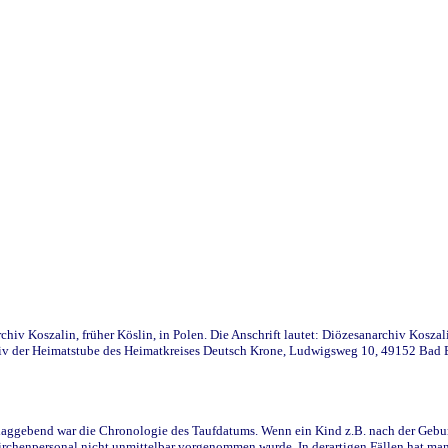
iv Koszalin, früher Köslin, in Polen. Die Anschrift lautet: Diözesanarchiv Koszal
v der Heimatstube des Heimatkreises Deutsch Krone, Ludwigsweg 10, 49152 Bad Ess
ggebend war die Chronologie des Taufdatums. Wenn ein Kind z.B. nach der Geburt 
rchenpersonal nicht unmittelbar vorgenommen wurde. In derartigen Fällen hat man d