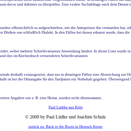
raum davor und dahinter zu überprüfen. Eine exakte Suchabfrage nach dem Datum i
den offensichtlich so aufgeschrieben, wie die Amtsperson ihn verstanden hat, ode
n Dörfern war schließlich Dialekt. In den Fällen bei denen erkannt wurde, dass di
t, wobei mehrere Schreibvarianten Anwendung fanden. In dieser Liste wurde in de
n und den im Kirchenbuch verwendeten Schreibvarianten.
wurde deshalb vorausgesetzt, dass nur in derartigen Fällen eine Abweichung zur O
eshalb ist bei der Ortsangabe für den Taufpaten ein Vorbehalt gegeben. Überwiegen
weitere Angaben wie z. B. eine Heirat, wurden nicht übernommen.
Paul Lüdtke aus Köln
© 2009 by Paul Lüdke und Joachim Schulz
zurück zu: Back to the Roots in Deutsch Krone