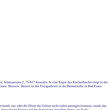
in, Seminarryjna 2, 75-817 Koszalin. Je eine Kopie des Kirchenbuches liegt in der
en. Hinweis: Derzeit ist das Fotografieren in der Heimatstube in Bad Essen
krank war, oder die Eltern die Geburt nicht sofort anzeigen konnten, wurde das
ann diesen Eintrag auf der derzeitigen aktuellen Seite - am Ende -