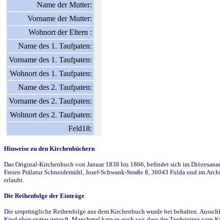
Name der Mutter:
Vorname der Mutter:
Wohnort der Eltern :
Name des 1. Taufpaten:
Vorname des 1. Taufpaten:
Wohnort des 1. Taufpaten:
Name des 2. Taufpaten:
Vorname des 2. Taufpaten:
Wohnort des 2. Taufpaten:
Feld18:
Hinweise zu den Kirchenbüchern
Das Original-Kirchenbuch von Januar 1838 bis 1866, befindet sich im Diözesanarch
Freien Prälatur Schneidemühl, Josef-Schwank-Straße 8, 36043 Fulda und im Archi
erlaubt.
Die Reihenfolge der Einträge
Die ursprüngliche Reihenfolge aus dem Kirchenbuch wurde bei behalten. Ausschla
Kind eben später getauft. Manchmal kam es auch vor, dass der Taufeintrag vom Ki