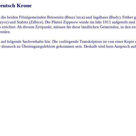
Deutsch Krone
ie beiden Filialgemeinden Briesenitz (Brzez`nica) und Jagdhaus (Budy). Früher g
yce) und Stabitz (Zdbice). Die Pfarrei Zippnow wurde im Jahr 1911 aufgeteilt und e
en errichtet. Ab diesem Zeitpunkt, müssen für diese ländlichen Gemeinden, in den
worden.
 auf folgende Sachverhalte hin: Die vorliegende Transkription ist von einer Kopie 
aber dennoch zu Übertragungsfehlern gekommen sein. Deshalb wird kein Anspruch auf 