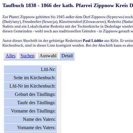
Taufbuch 1838 - 1866 der kath. Pfarrei Zippnow Kreis 
Zur Pfarrei Zippnow gehörten bis 1945 außer dem Dorf Zippnow (Sypnywo) noch d
(Dudylany), Freudenfier (Szwecja), Klawittersdorf (Glowaczewo), Rederitz (Nadarz
Stabitz und ein Lokalvikariat Rederitz mit der Tochterkirche in Doderlage wurd
diesen Gemeinden - wohl noch aus traditionellen Gründen - in Zippnow getauft 
Autor dieser Abschrift ist der gebürtige Rederitzer
Paul Lüdtke
aus Köln. Er weist
Kirchenbuch, sind in dieser Liste korrigiert worden. Bei der Abschrift kann es 
Alles
Suchen
Auswahl
Detail
Lfd-Nr:
Seite im Kirchenbuch:
Lfd-Nr im Kirchenbuch:
Geburt des Täuflings:
Taufe des Täuflings:
Vorname des Täuflings:
Name des Vaters:
Vorname des Vaters: