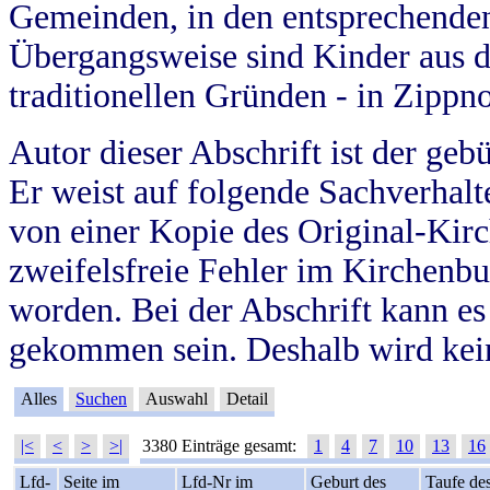
Gemeinden, in den entsprechende
Übergangsweise sind Kinder aus 
traditionellen Gründen - in Zippn
Autor dieser Abschrift ist der geb
Er weist auf folgende Sachverhalte
von einer Kopie des Original-Kirc
zweifelsfreie Fehler im Kirchenbuc
worden. Bei der Abschrift kann e
gekommen sein. Deshalb wird kein
Alles
Suchen
Auswahl
Detail
|<
<
>
>|
3380 Einträge gesamt:
1
4
7
10
13
16
Lfd-
Seite im
Lfd-Nr im
Geburt des
Taufe de