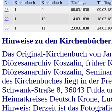
Nr
Kirchenbuch
Kirchenbuch
Täuflings
Täufling
28
1
9
08.03.1838
09.03.18
29
1
10
14.03.1838
18.03.18
30
1
11
23.03.1838
24.03.18
Hinweise zu den Kirchenbücher
Das Original-Kirchenbuch von Jan
Diözesanarchiv Koszalin, früher Kö
Diözesanarchiv Koszalin, Seminar
des Kirchenbuches liegt in der Fr
Schwank-Straße 8, 36043 Fulda u
Heimatkreises Deutsch Krone, Lu
Hinweis: Derzeit ist das Fotograf