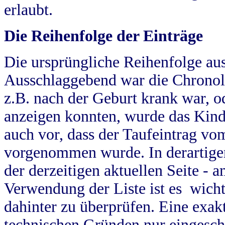
erlaubt.
Die Reihenfolge der Einträge
Die ursprüngliche Reihenfolge au
Ausschlaggebend war die Chronol
z.B. nach der Geburt krank war, od
anzeigen konnten, wurde das Kind
auch vor, dass der Taufeintrag vo
vorgenommen wurde. In derartigen
der derzeitigen aktuellen Seite -
Verwendung der Liste ist es wich
dahinter zu überprüfen. Eine exa
technischen Gründen nur eingesch