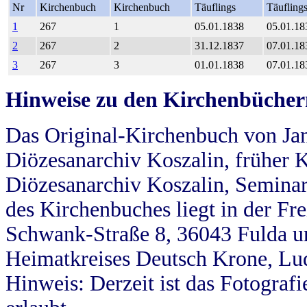
Nr
Kirchenbuch
Kirchenbuch
Täuflings
Täufling
1
267
1
05.01.1838
05.01.18
2
267
2
31.12.1837
07.01.18
3
267
3
01.01.1838
07.01.18
Hinweise zu den Kirchenbücher
Das Original-Kirchenbuch von Jan
Diözesanarchiv Koszalin, früher Kö
Diözesanarchiv Koszalin, Seminar
des Kirchenbuches liegt in der Fr
Schwank-Straße 8, 36043 Fulda u
Heimatkreises Deutsch Krone, Lu
Hinweis: Derzeit ist das Fotograf