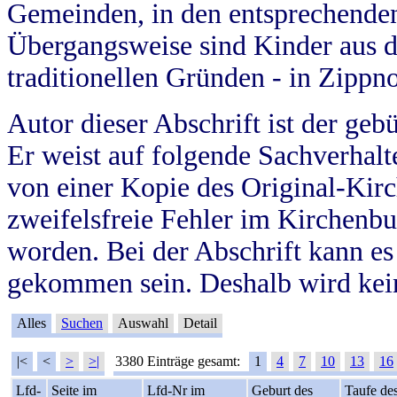
Gemeinden, in den entsprechende
Übergangsweise sind Kinder aus 
traditionellen Gründen - in Zippn
Autor dieser Abschrift ist der geb
Er weist auf folgende Sachverhalte
von einer Kopie des Original-Kirc
zweifelsfreie Fehler im Kirchenbuc
worden. Bei der Abschrift kann e
gekommen sein. Deshalb wird kein
Alles
Suchen
Auswahl
Detail
|<
<
>
>|
3380 Einträge gesamt:
1
4
7
10
13
16
Lfd-
Seite im
Lfd-Nr im
Geburt des
Taufe de