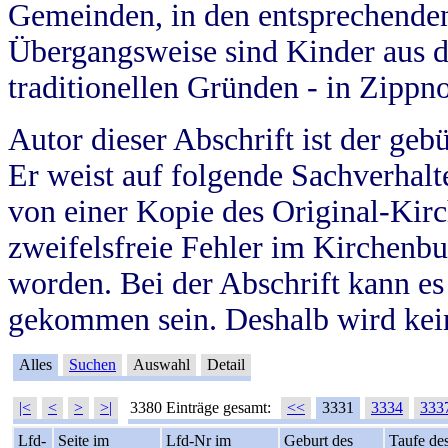
Gemeinden, in den entsprechende
Übergangsweise sind Kinder aus 
traditionellen Gründen - in Zippn
Autor dieser Abschrift ist der geb
Er weist auf folgende Sachverhalte
von einer Kopie des Original-Kirc
zweifelsfreie Fehler im Kirchenbuc
worden. Bei der Abschrift kann e
gekommen sein. Deshalb wird kein
Alles
Suchen
Auswahl
Detail
|<
<
>
>|
3380 Einträge gesamt:
<<
3331
3334
333
Lfd-
Seite im
Lfd-Nr im
Geburt des
Taufe de