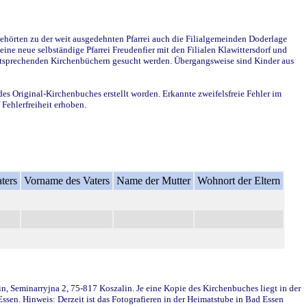
ehörten zu der weit ausgedehnten Pfarrei auch die Filialgemeinden Doderlage
ine neue selbständige Pfarrei Freudenfier mit den Filialen Klawittersdorf und
 entsprechenden Kirchenbüchern gesucht werden. Übergangsweise sind Kinder aus
des Original-Kirchenbuches erstellt worden. Erkannte zweifelsfreie Fehler im
Fehlerfreiheit erhoben.
ters
Vorname des Vaters
Name der Mutter
Wohnort der Eltern
in, Seminarryjna 2, 75-817 Koszalin. Je eine Kopie des Kirchenbuches liegt in der
en. Hinweis: Derzeit ist das Fotografieren in der Heimatstube in Bad Essen