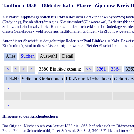
Taufbuch 1838 - 1866 der kath. Pfarrei Zippnow Kreis 
Zur Pfarrei Zippnow gehörten bis 1945 außer dem Dorf Zippnow (Sypnywo) noch d
(Dudylany), Freudenfier (Szwecja), Klawittersdorf (Glowaczewo), Rederitz (Nadarz
Stabitz und ein Lokalvikariat Rederitz mit der Tochterkirche in Doderlage wurd
diesen Gemeinden - wohl noch aus traditionellen Gründen - in Zippnow getauft 
Autor dieser Abschrift ist der gebürtige Rederitzer
Paul Lüdtke
aus Köln. Er weist
Kirchenbuch, sind in dieser Liste korrigiert worden. Bei der Abschrift kann es 
Alles
Suchen
Auswahl
Detail
|<
<
>
>|
3380 Einträge gesamt:
<<
3361
3364
336
Lfd-Nr
Seite im Kirchenbuch
Lfd-Nr im Kirchenbuch
Geburt des
...
...
...
Hinweise zu den Kirchenbüchern
Das Original-Kirchenbuch von Januar 1838 bis 1866, befindet sich im Diözesanarch
Freien Prälatur Schneidemühl, Josef-Schwank-Straße 8, 36043 Fulda und im Archi