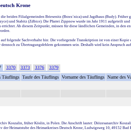
Deutsch Krone
ie beiden Filialgemeinden Briesenitz (Brzez`nica) und Jagdhaus (Budy). Früher g
yce) und Stabitz (Zdbice). Die Pfarrei Zippnow wurde im Jahr 1911 aufgeteilt und e
en errichtet. Ab diesem Zeitpunkt, müssen für diese ländlichen Gemeinden, in den
worden.
 auf folgende Sachverhalte hin: Die vorliegende Transkription ist von einer Kopie 
aber dennoch zu Übertragungsfehlern gekommen sein. Deshalb wird kein Anspruch auf 
7
3370
3373
3376
3379
 Täuflings
Taufe des Täuflings
Vorname des Täuflings
Name des Va
iv Koszalin, früher Köslin, in Polen. Die Anschrift lautet: Diözesanarchiv Koszal
v der Heimatstube des Heimatkreises Deutsch Krone, Ludwigsweg 10, 49152 Bad Ess