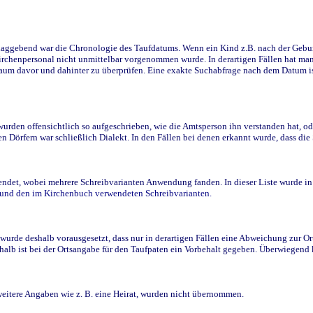
ggebend war die Chronologie des Taufdatums. Wenn ein Kind z.B. nach der Geburt 
rchenpersonal nicht unmittelbar vorgenommen wurde. In derartigen Fällen hat man d
raum davor und dahinter zu überprüfen. Eine exakte Suchabfrage nach dem Datum i
den offensichtlich so aufgeschrieben, wie die Amtsperson ihn verstanden hat, ode
n Dörfern war schließlich Dialekt. In den Fällen bei denen erkannt wurde, dass di
t, wobei mehrere Schreibvarianten Anwendung fanden. In dieser Liste wurde in de
n und den im Kirchenbuch verwendeten Schreibvarianten.
wurde deshalb vorausgesetzt, dass nur in derartigen Fällen eine Abweichung zur O
eshalb ist bei der Ortsangabe für den Taufpaten ein Vorbehalt gegeben. Überwiegen
weitere Angaben wie z. B. eine Heirat, wurden nicht übernommen.