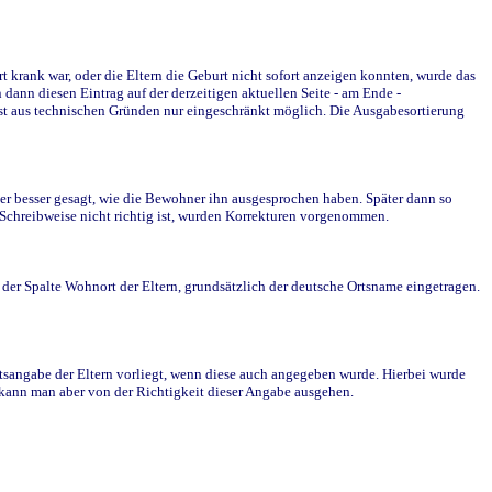
krank war, oder die Eltern die Geburt nicht sofort anzeigen konnten, wurde das
ann diesen Eintrag auf der derzeitigen aktuellen Seite - am Ende -
st aus technischen Gründen nur eingeschränkt möglich. Die Ausgabesortierung
r besser gesagt, wie die Bewohner ihn ausgesprochen haben. Später dann so
e Schreibweise nicht richtig ist, wurden Korrekturen vorgenommen.
r Spalte Wohnort der Eltern, grundsätzlich der deutsche Ortsname eingetragen.
rtsangabe der Eltern vorliegt, wenn diese auch angegeben wurde. Hierbei wurde
d kann man aber von der Richtigkeit dieser Angabe ausgehen.