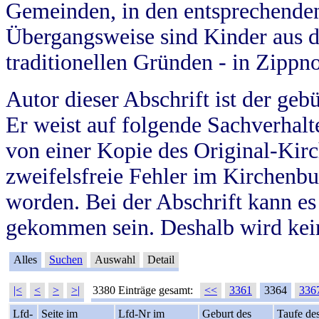
Gemeinden, in den entsprechende
Übergangsweise sind Kinder aus 
traditionellen Gründen - in Zippn
Autor dieser Abschrift ist der geb
Er weist auf folgende Sachverhalte
von einer Kopie des Original-Kirc
zweifelsfreie Fehler im Kirchenbuc
worden. Bei der Abschrift kann e
gekommen sein. Deshalb wird kein
Alles
Suchen
Auswahl
Detail
|<
<
>
>|
3380 Einträge gesamt:
<<
3361
3364
336
Lfd-
Seite im
Lfd-Nr im
Geburt des
Taufe de