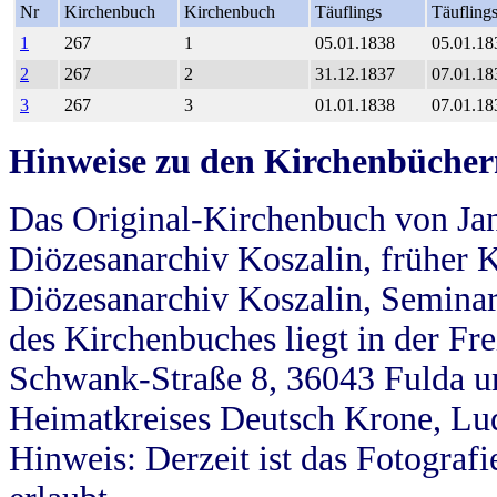
Nr
Kirchenbuch
Kirchenbuch
Täuflings
Täufling
1
267
1
05.01.1838
05.01.18
2
267
2
31.12.1837
07.01.18
3
267
3
01.01.1838
07.01.18
Hinweise zu den Kirchenbücher
Das Original-Kirchenbuch von Jan
Diözesanarchiv Koszalin, früher Kö
Diözesanarchiv Koszalin, Seminar
des Kirchenbuches liegt in der Fr
Schwank-Straße 8, 36043 Fulda u
Heimatkreises Deutsch Krone, Lu
Hinweis: Derzeit ist das Fotograf