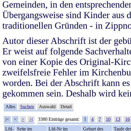
Gemeinden, in den entsprechende
Übergangsweise sind Kinder aus 
traditionellen Gründen - in Zippn
Autor dieser Abschrift ist der geb
Er weist auf folgende Sachverhalte
von einer Kopie des Original-Kirc
zweifelsfreie Fehler im Kirchenbuc
worden. Bei der Abschrift kann e
gekommen sein. Deshalb wird kein
Alles
Suchen
Auswahl
Detail
|<
<
>
>|
3380 Einträge gesamt:
1
4
7
10
13
16
Lfd-
Seite im
Lfd-Nr im
Geburt des
Taufe de