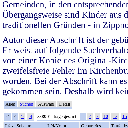
Gemeinden, in den entsprechende
Übergangsweise sind Kinder aus 
traditionellen Gründen - in Zippn
Autor dieser Abschrift ist der geb
Er weist auf folgende Sachverhalte
von einer Kopie des Original-Kirc
zweifelsfreie Fehler im Kirchenbuc
worden. Bei der Abschrift kann e
gekommen sein. Deshalb wird kein
Alles
Suchen
Auswahl
Detail
|<
<
>
>|
3380 Einträge gesamt:
1
4
7
10
13
16
Lfd-
Seite im
Lfd-Nr im
Geburt des
Taufe de