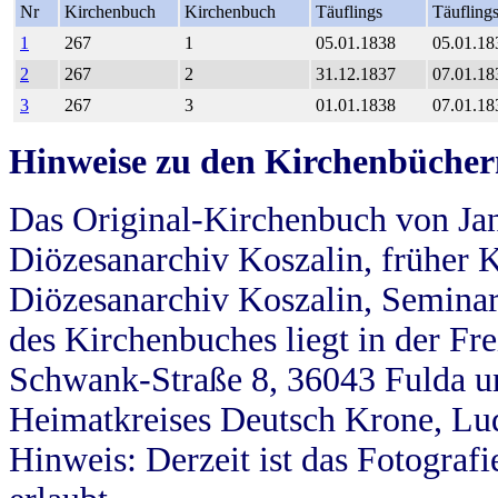
Nr
Kirchenbuch
Kirchenbuch
Täuflings
Täufling
1
267
1
05.01.1838
05.01.18
2
267
2
31.12.1837
07.01.18
3
267
3
01.01.1838
07.01.18
Hinweise zu den Kirchenbücher
Das Original-Kirchenbuch von Jan
Diözesanarchiv Koszalin, früher Kö
Diözesanarchiv Koszalin, Seminar
des Kirchenbuches liegt in der Fr
Schwank-Straße 8, 36043 Fulda u
Heimatkreises Deutsch Krone, Lu
Hinweis: Derzeit ist das Fotograf