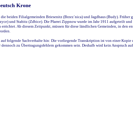
Deutsch Krone
ie beiden Filialgemeinden Briesenitz (Brzez`nica) und Jagdhaus (Budy). Früher g
yce) und Stabitz (Zdbice). Die Pfarrei Zippnow wurde im Jahr 1911 aufgeteilt und e
en errichtet. Ab diesem Zeitpunkt, müssen für diese ländlichen Gemeinden, in den
worden.
 auf folgende Sachverhalte hin: Die vorliegende Transkription ist von einer Kopie 
aber dennoch zu Übertragungsfehlern gekommen sein. Deshalb wird kein Anspruch auf 