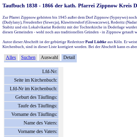
Taufbuch 1838 - 1866 der kath. Pfarrei Zippnow Kreis 
Zur Pfarrei Zippnow gehörten bis 1945 außer dem Dorf Zippnow (Sypnywo) noch d
(Dudylany), Freudenfier (Szwecja), Klawittersdorf (Glowaczewo), Rederitz (Nadarz
Stabitz und ein Lokalvikariat Rederitz mit der Tochterkirche in Doderlage wurd
diesen Gemeinden - wohl noch aus traditionellen Gründen - in Zippnow getauft 
Autor dieser Abschrift ist der gebürtige Rederitzer
Paul Lüdtke
aus Köln. Er weist
Kirchenbuch, sind in dieser Liste korrigiert worden. Bei der Abschrift kann es 
Alles
Suchen
Auswahl
Detail
Lfd-Nr:
Seite im Kirchenbuch:
Lfd-Nr im Kirchenbuch:
Geburt des Täuflings:
Taufe des Täuflings:
Vorname des Täuflings:
Name des Vaters:
Vorname des Vaters: