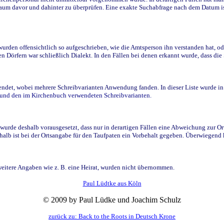
raum davor und dahinter zu überprüfen. Eine exakte Suchabfrage nach dem Datum i
den offensichtlich so aufgeschrieben, wie die Amtsperson ihn verstanden hat, ode
n Dörfern war schließlich Dialekt. In den Fällen bei denen erkannt wurde, dass di
t, wobei mehrere Schreibvarianten Anwendung fanden. In dieser Liste wurde in de
n und den im Kirchenbuch verwendeten Schreibvarianten.
wurde deshalb vorausgesetzt, dass nur in derartigen Fällen eine Abweichung zur O
eshalb ist bei der Ortsangabe für den Taufpaten ein Vorbehalt gegeben. Überwiegen
weitere Angaben wie z. B. eine Heirat, wurden nicht übernommen.
Paul Lüdtke aus Köln
© 2009 by Paul Lüdke und Joachim Schulz
zurück zu: Back to the Roots in Deutsch Krone