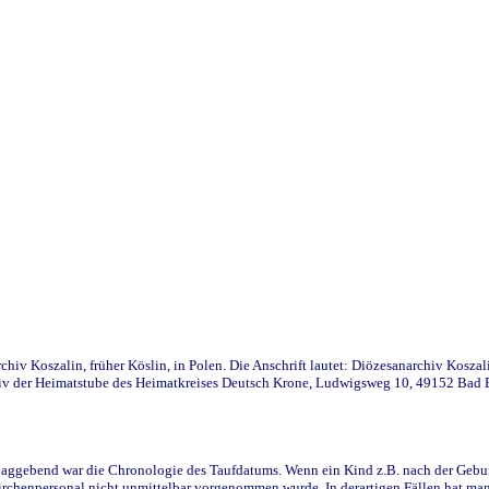
iv Koszalin, früher Köslin, in Polen. Die Anschrift lautet: Diözesanarchiv Koszal
v der Heimatstube des Heimatkreises Deutsch Krone, Ludwigsweg 10, 49152 Bad Ess
ggebend war die Chronologie des Taufdatums. Wenn ein Kind z.B. nach der Geburt 
rchenpersonal nicht unmittelbar vorgenommen wurde. In derartigen Fällen hat man d