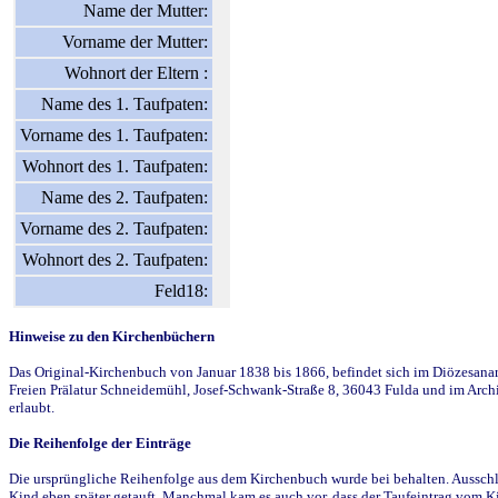
Name der Mutter:
Vorname der Mutter:
Wohnort der Eltern :
Name des 1. Taufpaten:
Vorname des 1. Taufpaten:
Wohnort des 1. Taufpaten:
Name des 2. Taufpaten:
Vorname des 2. Taufpaten:
Wohnort des 2. Taufpaten:
Feld18:
Hinweise zu den Kirchenbüchern
Das Original-Kirchenbuch von Januar 1838 bis 1866, befindet sich im Diözesanarch
Freien Prälatur Schneidemühl, Josef-Schwank-Straße 8, 36043 Fulda und im Archi
erlaubt.
Die Reihenfolge der Einträge
Die ursprüngliche Reihenfolge aus dem Kirchenbuch wurde bei behalten. Ausschla
Kind eben später getauft. Manchmal kam es auch vor, dass der Taufeintrag vom Ki