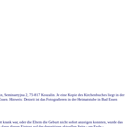
in, Seminarryjna 2, 75-817 Koszalin. Je eine Kopie des Kirchenbuches liegt in der
en. Hinweis: Derzeit ist das Fotografieren in der Heimatstube in Bad Essen
krank war, oder die Eltern die Geburt nicht sofort anzeigen konnten, wurde das
ann diesen Eintrag auf der derzeitigen aktuellen Seite - am Ende -