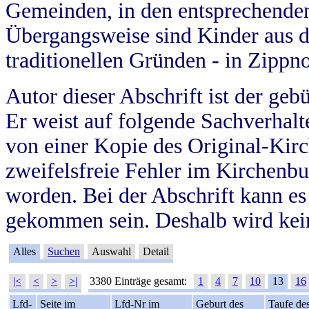
Gemeinden, in den entsprechende
Übergangsweise sind Kinder aus 
traditionellen Gründen - in Zippn
Autor dieser Abschrift ist der geb
Er weist auf folgende Sachverhalte
von einer Kopie des Original-Kirc
zweifelsfreie Fehler im Kirchenbuc
worden. Bei der Abschrift kann e
gekommen sein. Deshalb wird kein
Alles
Suchen
Auswahl
Detail
|<
<
>
>|
3380 Einträge gesamt:
1
4
7
10
13
16
Lfd-
Seite im
Lfd-Nr im
Geburt des
Taufe de