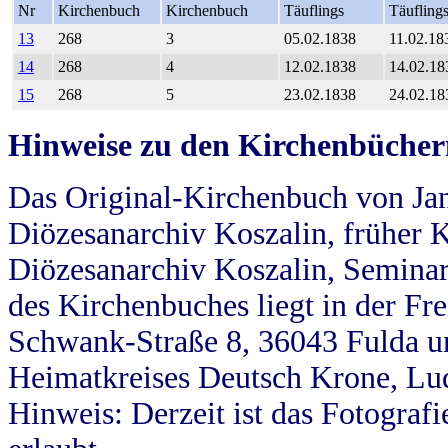
Nr
Kirchenbuch
Kirchenbuch
Täuflings
Täufling
13
268
3
05.02.1838
11.02.18
14
268
4
12.02.1838
14.02.18
15
268
5
23.02.1838
24.02.18
Hinweise zu den Kirchenbücher
Das Original-Kirchenbuch von Jan
Diözesanarchiv Koszalin, früher Kö
Diözesanarchiv Koszalin, Seminar
des Kirchenbuches liegt in der Fr
Schwank-Straße 8, 36043 Fulda u
Heimatkreises Deutsch Krone, Lu
Hinweis: Derzeit ist das Fotograf