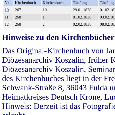
Nr
Kirchenbuch
Kirchenbuch
Täuflings
Täufling
10
267
10
29.01.1838
01.02.18
11
268
1
01.02.1838
03.02.18
12
268
2
02.02.1838
08.02.18
Hinweise zu den Kirchenbücher
Das Original-Kirchenbuch von Jan
Diözesanarchiv Koszalin, früher Kö
Diözesanarchiv Koszalin, Seminar
des Kirchenbuches liegt in der Fr
Schwank-Straße 8, 36043 Fulda u
Heimatkreises Deutsch Krone, Lu
Hinweis: Derzeit ist das Fotograf