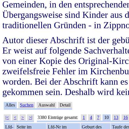
Gemeinden, in den entsprechende
Übergangsweise sind Kinder aus 
traditionellen Gründen - in Zippn
Autor dieser Abschrift ist der geb
Er weist auf folgende Sachverhalte
von einer Kopie des Original-Kirc
zweifelsfreie Fehler im Kirchenbuc
worden. Bei der Abschrift kann e
gekommen sein. Deshalb wird kein
Alles
Suchen
Auswahl
Detail
|<
<
>
>|
3380 Einträge gesamt:
1
4
7
10
13
16
Lfd-
Seite im
Lfd-Nr im
Geburt des
Taufe de