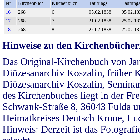
Nr
Kirchenbuch
Kirchenbuch
Täuflings
Täufling
16
268
6
05.02.1838
05.02.18
17
268
7
21.02.1838
25.02.18
18
268
8
22.02.1838
25.02.18
Hinweise zu den Kirchenbücher
Das Original-Kirchenbuch von Jan
Diözesanarchiv Koszalin, früher Kö
Diözesanarchiv Koszalin, Seminar
des Kirchenbuches liegt in der Fr
Schwank-Straße 8, 36043 Fulda u
Heimatkreises Deutsch Krone, Lu
Hinweis: Derzeit ist das Fotograf