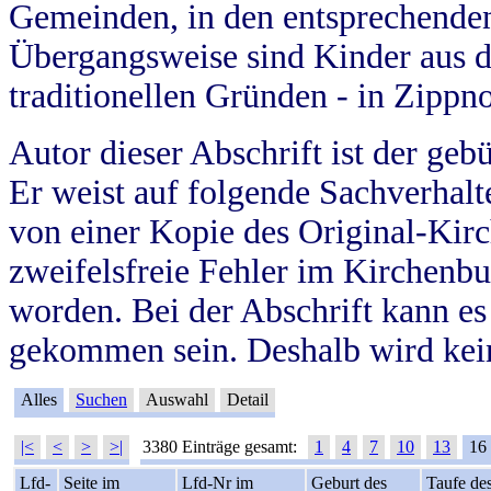
Gemeinden, in den entsprechende
Übergangsweise sind Kinder aus 
traditionellen Gründen - in Zippn
Autor dieser Abschrift ist der geb
Er weist auf folgende Sachverhalte
von einer Kopie des Original-Kirc
zweifelsfreie Fehler im Kirchenbuc
worden. Bei der Abschrift kann e
gekommen sein. Deshalb wird kein
Alles
Suchen
Auswahl
Detail
|<
<
>
>|
3380 Einträge gesamt:
1
4
7
10
13
16
Lfd-
Seite im
Lfd-Nr im
Geburt des
Taufe de