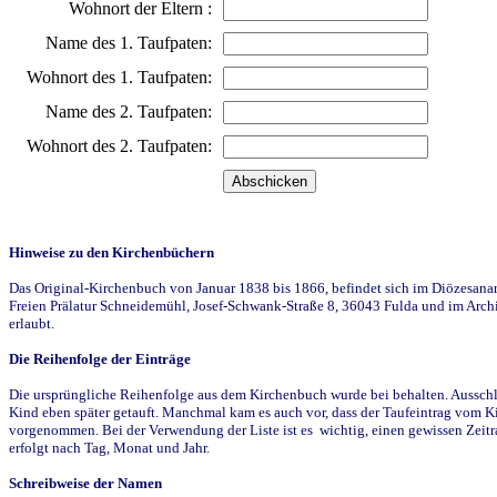
Wohnort der Eltern :
Name des 1. Taufpaten:
Wohnort des 1. Taufpaten:
Name des 2. Taufpaten:
Wohnort des 2. Taufpaten:
Hinweise zu den Kirchenbüchern
Das Original-Kirchenbuch von Januar 1838 bis 1866, befindet sich im Diözesanarch
Freien Prälatur Schneidemühl, Josef-Schwank-Straße 8, 36043 Fulda und im Archi
erlaubt.
Die Reihenfolge der Einträge
Die ursprüngliche Reihenfolge aus dem Kirchenbuch wurde bei behalten. Ausschla
Kind eben später getauft. Manchmal kam es auch vor, dass der Taufeintrag vom Ki
vorgenommen. Bei der Verwendung der Liste ist es wichtig, einen gewissen Zeit
erfolgt nach Tag, Monat und Jahr.
Schreibweise der Namen