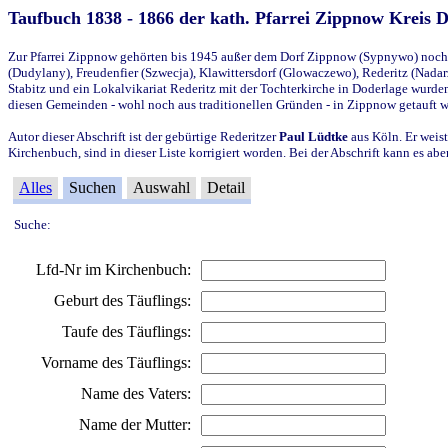
Taufbuch 1838 - 1866 der kath. Pfarrei Zippnow Kreis 
Zur Pfarrei Zippnow gehörten bis 1945 außer dem Dorf Zippnow (Sypnywo) noch d
(Dudylany), Freudenfier (Szwecja), Klawittersdorf (Glowaczewo), Rederitz (Nadarz
Stabitz und ein Lokalvikariat Rederitz mit der Tochterkirche in Doderlage wurd
diesen Gemeinden - wohl noch aus traditionellen Gründen - in Zippnow getauft 
Autor dieser Abschrift ist der gebürtige Rederitzer
Paul Lüdtke
aus Köln. Er weist
Kirchenbuch, sind in dieser Liste korrigiert worden. Bei der Abschrift kann es 
Alles
Suchen
Auswahl
Detail
Suche:
Lfd-Nr im Kirchenbuch:
Geburt des Täuflings:
Taufe des Täuflings:
Vorname des Täuflings:
Name des Vaters:
Name der Mutter: