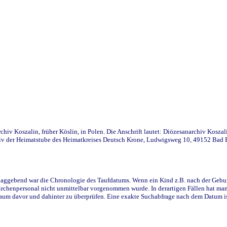
iv Koszalin, früher Köslin, in Polen. Die Anschrift lautet: Diözesanarchiv Koszal
v der Heimatstube des Heimatkreises Deutsch Krone, Ludwigsweg 10, 49152 Bad Ess
ggebend war die Chronologie des Taufdatums. Wenn ein Kind z.B. nach der Geburt 
rchenpersonal nicht unmittelbar vorgenommen wurde. In derartigen Fällen hat man d
raum davor und dahinter zu überprüfen. Eine exakte Suchabfrage nach dem Datum i