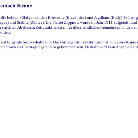
Deutsch Krone
ie beiden Filialgemeinden Briesenitz (Brzez`nica) und Jagdhaus (Budy). Früher g
yce) und Stabitz (Zdbice). Die Pfarrei Zippnow wurde im Jahr 1911 aufgeteilt und e
en errichtet. Ab diesem Zeitpunkt, müssen für diese ländlichen Gemeinden, in den
worden.
 auf folgende Sachverhalte hin: Die vorliegende Transkription ist von einer Kopie 
aber dennoch zu Übertragungsfehlern gekommen sein. Deshalb wird kein Anspruch auf 