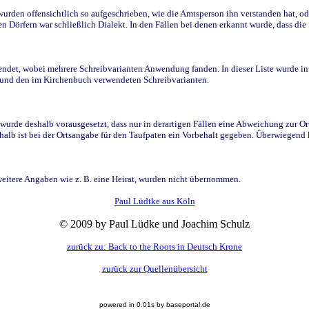
den offensichtlich so aufgeschrieben, wie die Amtsperson ihn verstanden hat, ode
n Dörfern war schließlich Dialekt. In den Fällen bei denen erkannt wurde, dass di
t, wobei mehrere Schreibvarianten Anwendung fanden. In dieser Liste wurde in de
n und den im Kirchenbuch verwendeten Schreibvarianten.
wurde deshalb vorausgesetzt, dass nur in derartigen Fällen eine Abweichung zur O
eshalb ist bei der Ortsangabe für den Taufpaten ein Vorbehalt gegeben. Überwiegen
weitere Angaben wie z. B. eine Heirat, wurden nicht übernommen.
Paul Lüdtke aus Köln
© 2009 by Paul Lüdke und Joachim Schulz
zurück zu: Back to the Roots in Deutsch Krone
zurück zur Quellenübersicht
powered in 0.01s by baseportal.de