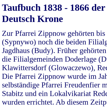
Taufbuch 1838 - 1866 der
Deutsch Krone
Zur Pfarrei Zippnow gehörten bi
(Sypnywo) noch die beiden Filial
Jagdhaus (Budy). Früher gehörten 
die Filialgemeinden Doderlage (D
Klawittersdorf (Glowaczewo), Red
Die Pfarrei Zippnow wurde im Jah
selbständige Pfarrei Freudenfier m
Stabitz und ein Lokalvikariat Red
wurden errichtet. Ab diesem Zeitp