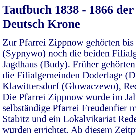
Taufbuch 1838 - 1866 der
Deutsch Krone
Zur Pfarrei Zippnow gehörten bi
(Sypnywo) noch die beiden Filial
Jagdhaus (Budy). Früher gehörten 
die Filialgemeinden Doderlage (D
Klawittersdorf (Glowaczewo), Red
Die Pfarrei Zippnow wurde im Jah
selbständige Pfarrei Freudenfier m
Stabitz und ein Lokalvikariat Red
wurden errichtet. Ab diesem Zeitp