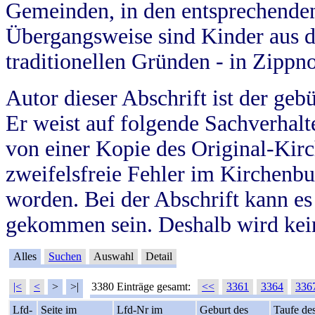
Gemeinden, in den entsprechende
Übergangsweise sind Kinder aus 
traditionellen Gründen - in Zippn
Autor dieser Abschrift ist der geb
Er weist auf folgende Sachverhalte
von einer Kopie des Original-Kirc
zweifelsfreie Fehler im Kirchenbuc
worden. Bei der Abschrift kann e
gekommen sein. Deshalb wird kein
Alles
Suchen
Auswahl
Detail
|<
<
>
>|
3380 Einträge gesamt:
<<
3361
3364
336
Lfd-
Seite im
Lfd-Nr im
Geburt des
Taufe de