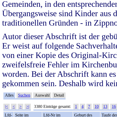
Gemeinden, in den entsprechende
Übergangsweise sind Kinder aus 
traditionellen Gründen - in Zippn
Autor dieser Abschrift ist der geb
Er weist auf folgende Sachverhalte
von einer Kopie des Original-Kirc
zweifelsfreie Fehler im Kirchenbuc
worden. Bei der Abschrift kann e
gekommen sein. Deshalb wird kein
Alles
Suchen
Auswahl
Detail
|<
<
>
>|
3380 Einträge gesamt:
1
4
7
10
13
16
Lfd-
Seite im
Lfd-Nr im
Geburt des
Taufe de