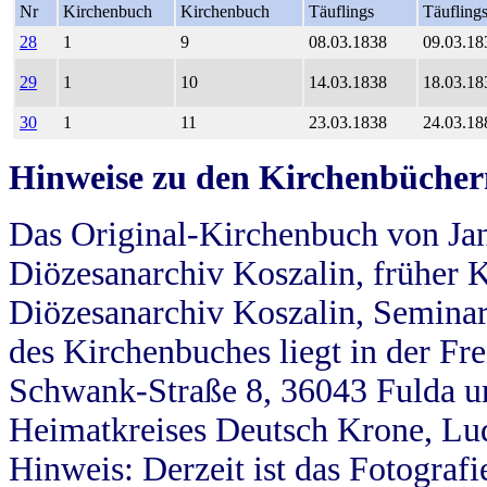
Nr
Kirchenbuch
Kirchenbuch
Täuflings
Täufling
28
1
9
08.03.1838
09.03.18
29
1
10
14.03.1838
18.03.18
30
1
11
23.03.1838
24.03.18
Hinweise zu den Kirchenbücher
Das Original-Kirchenbuch von Jan
Diözesanarchiv Koszalin, früher Kö
Diözesanarchiv Koszalin, Seminar
des Kirchenbuches liegt in der Fr
Schwank-Straße 8, 36043 Fulda u
Heimatkreises Deutsch Krone, Lu
Hinweis: Derzeit ist das Fotograf