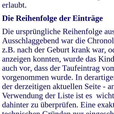
erlaubt.
Die Reihenfolge der Einträge
Die ursprüngliche Reihenfolge au
Ausschlaggebend war die Chronol
z.B. nach der Geburt krank war, od
anzeigen konnten, wurde das Kind
auch vor, dass der Taufeintrag vo
vorgenommen wurde. In derartigen
der derzeitigen aktuellen Seite -
Verwendung der Liste ist es wich
dahinter zu überprüfen. Eine exa
technischen Gründen nur eingesch