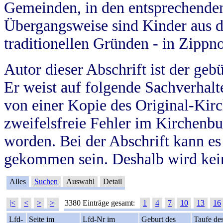
Gemeinden, in den entsprechende
Übergangsweise sind Kinder aus 
traditionellen Gründen - in Zippn
Autor dieser Abschrift ist der geb
Er weist auf folgende Sachverhalte
von einer Kopie des Original-Kirc
zweifelsfreie Fehler im Kirchenbuc
worden. Bei der Abschrift kann e
gekommen sein. Deshalb wird kein
Alles
Suchen
Auswahl
Detail
|<
<
>
>|
3380 Einträge gesamt:
1
4
7
10
13
16
Lfd-
Seite im
Lfd-Nr im
Geburt des
Taufe de