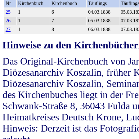
Nr
Kirchenbuch
Kirchenbuch
Täuflings
Täufling
25
1
6
04.03.1838
05.03.18
26
1
7
05.03.1838
07.03.18
27
1
8
06.03.1838
07.03.18
Hinweise zu den Kirchenbücher
Das Original-Kirchenbuch von Jan
Diözesanarchiv Koszalin, früher Kö
Diözesanarchiv Koszalin, Seminar
des Kirchenbuches liegt in der Fr
Schwank-Straße 8, 36043 Fulda u
Heimatkreises Deutsch Krone, Lu
Hinweis: Derzeit ist das Fotograf